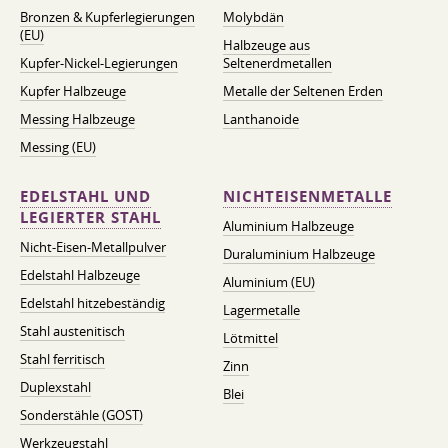
Bronzen & Kupferlegierungen
Molybdän
(EU)
Halbzeuge aus
Kupfer-Nickel-Legierungen
Seltenerdmetallen
Kupfer Halbzeuge
Metalle der Seltenen Erden
Messing Halbzeuge
Lanthanoide
Messing (EU)
EDELSTAHL UND
NICHTEISENMETALLE
LEGIERTER STAHL
Aluminium Halbzeuge
Nicht-Eisen-Metallpulver
Duraluminium Halbzeuge
Edelstahl Halbzeuge
Aluminium (EU)
Edelstahl hitzebeständig
Lagermetalle
Stahl austenitisch
Lötmittel
Stahl ferritisch
Zinn
Duplexstahl
Blei
Sonderstähle (GOST)
Werkzeugstahl