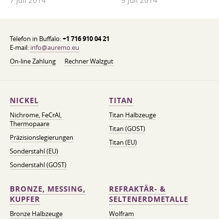
7 Juli 2014
9 Juli 2014
Telefon in Buffalo:
+1 716 910 04 21
E-mail:
info@auremo.eu
On-line Zahlung
Rechner Walzgut
NICKEL
TITAN
Nichrome, FeСrAl, ​​
Titan Halbzeuge
Thermopaare
Titan (GOST)
Präzisionslegierungen
Titan (EU)
Sonderstahl (EU)
Sonderstahl (GOST)
BRONZE, MESSING,
REFRAKTÄR- &
KUPFER
SELTENERDMETALLE
Bronze Halbzeuge
Wolfram