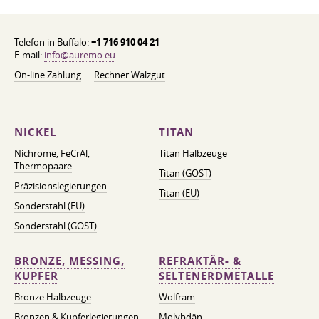
Telefon in Buffalo:
+1 716 910 04 21
E-mail:
info@auremo.eu
On-line Zahlung
Rechner Walzgut
NICKEL
TITAN
Nichrome, FeСrAl, ​​
Titan Halbzeuge
Thermopaare
Titan (GOST)
Präzisionslegierungen
Titan (EU)
Sonderstahl (EU)
Sonderstahl (GOST)
BRONZE, MESSING,
REFRAKTÄR- &
KUPFER
SELTENERDMETALLE
Bronze Halbzeuge
Wolfram
Bronzen & Kupferlegierungen
Molybdän