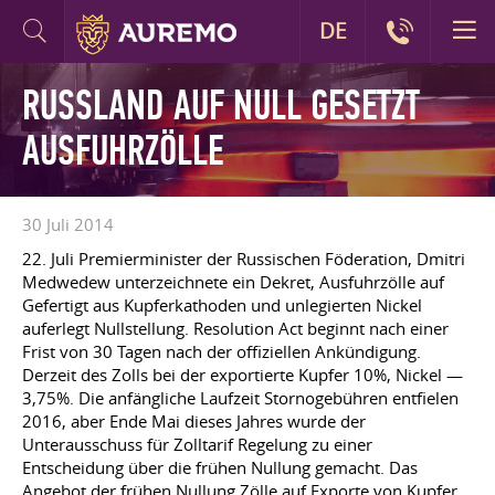
DE
RUSSLAND AUF NULL GESETZT
AUSFUHRZÖLLE
30 Juli 2014
22. Juli Premierminister der Russischen Föderation, Dmitri
Medwedew unterzeichnete ein Dekret, Ausfuhrzölle auf
Gefertigt aus Kupferkathoden und unlegierten Nickel
auferlegt Nullstellung. Resolution Act beginnt nach einer
Frist von 30 Tagen nach der offiziellen Ankündigung.
Derzeit des Zolls bei der exportierte Kupfer 10%, Nickel —
3,75%. Die anfängliche Laufzeit Stornogebühren entfielen
2016, aber Ende Mai dieses Jahres wurde der
Unterausschuss für Zolltarif Regelung zu einer
Entscheidung über die frühen Nullung gemacht. Das
Angebot der frühen Nullung Zölle auf Exporte von Kupfer