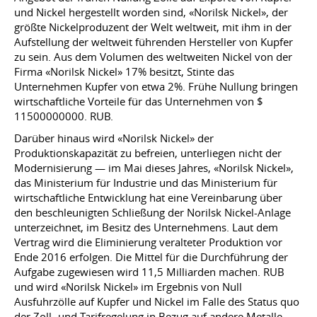
und Nickel hergestellt worden sind, «Norilsk Nickel», der
größte Nickelproduzent der Welt weltweit, mit ihm in der
Aufstellung der weltweit führenden Hersteller von Kupfer
zu sein. Aus dem Volumen des weltweiten Nickel von der
Firma «Norilsk Nickel» 17% besitzt, Stinte das
Unternehmen Kupfer von etwa 2%. Frühe Nullung bringen
wirtschaftliche Vorteile für das Unternehmen von $
11500000000. RUB.
Darüber hinaus wird «Norilsk Nickel» der
Produktionskapazität zu befreien, unterliegen nicht der
Modernisierung — im Mai dieses Jahres, «Norilsk Nickel»,
das Ministerium für Industrie und das Ministerium für
wirtschaftliche Entwicklung hat eine Vereinbarung über
den beschleunigten Schließung der Norilsk Nickel-Anlage
unterzeichnet, im Besitz des Unternehmens. Laut dem
Vertrag wird die Eliminierung veralteter Produktion vor
Ende 2016 erfolgen. Die Mittel für die Durchführung der
Aufgabe zugewiesen wird 11,5 Milliarden machen. RUB
und wird «Norilsk Nickel» im Ergebnis von Null
Ausfuhrzölle auf Kupfer und Nickel im Falle des Status quo
der Zoll- und Tarifregelung in Bezug auf andere Metalle