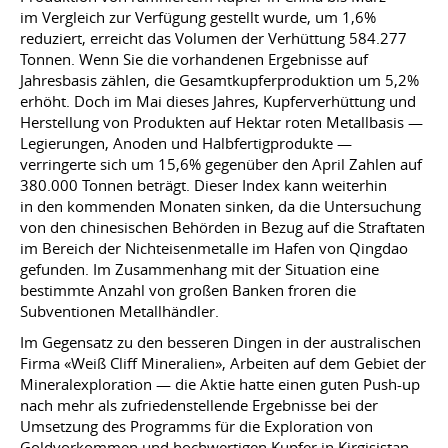
im Vergleich zur Verfügung gestellt wurde, um 1,6%
reduziert, erreicht das Volumen der Verhüttung 584.277
Tonnen. Wenn Sie die vorhandenen Ergebnisse auf
Jahresbasis zählen, die Gesamtkupferproduktion um 5,2%
erhöht. Doch im Mai dieses Jahres, Kupferverhüttung und
Herstellung von Produkten auf Hektar roten Metallbasis —
Legierungen, Anoden und Halbfertigprodukte —
verringerte sich um 15,6% gegenüber den April Zahlen auf
380.000 Tonnen beträgt. Dieser Index kann weiterhin
in den kommenden Monaten sinken, da die Untersuchung
von den chinesischen Behörden in Bezug auf die Straftaten
im Bereich der Nichteisenmetalle im Hafen von Qingdao
gefunden. Im Zusammenhang mit der Situation eine
bestimmte Anzahl von großen Banken froren die
Subventionen Metallhändler.
Im Gegensatz zu den besseren Dingen in der australischen
Firma «Weiß Cliff Mineralien», Arbeiten auf dem Gebiet der
Mineralexploration — die Aktie hatte einen guten Push-up
nach mehr als zufriedenstellende Ergebnisse bei der
Umsetzung des Programms für die Exploration von
Goldvorkommen und hochwertigen Kupfer in Kirgisistan