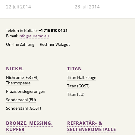
22 Juli 2014
28 Juli 2014
Telefon in Buffalo:
+1 716 910 04 21
E-mail:
info@auremo.eu
On-line Zahlung
Rechner Walzgut
NICKEL
TITAN
Nichrome, FeСrAl, ​​
Titan Halbzeuge
Thermopaare
Titan (GOST)
Präzisionslegierungen
Titan (EU)
Sonderstahl (EU)
Sonderstahl (GOST)
BRONZE, MESSING,
REFRAKTÄR- &
KUPFER
SELTENERDMETALLE