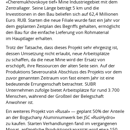
«Cheremukhovskoye tief» Mine Industriegebiet mit dem
Zentrallager. Seine Länge beträgt 5 km und die
Investitionen in den Bau beliefen sich auf 62,4 Millionen
Euro. RUB. Starten die neue Filiale wurde fast ein Jahr vor
dem geplanten Zeitplan des Begriffs gehalten, ermöglicht
den Bau für die einfache Lieferung von Rohmaterial
im Hauptlager erhalten.
Trotz der Tatsache, dass dieses Projekt sehr ehrgeizig ist,
dessen Umsetzung nicht erlaubt, neue Arbeitsplätze
zu schaffen, da die neue Mine wird der Ersatz von
erschöpft, ihre Ressourcen der alten Seite sein. Auf der
Produktions Severouralsk Abschluss des Projekts vor dem
zuvor genannten Zeitraum von fast einem Jahr ist eine
bedeutende Errungenschaft betrachtet. SUBR
Unternehmen zufolge bietet Arbeitsplätze für rund 3.700
Menschen, während der Großteil der Belegschaft
Anwohner ist.
Ein weiteres Projekt von «Rusal» — geplant 50% der Anteile
an der Boguchany Aluminiumwerk bei JSC «RusHydro»
zu kaufen. Starten Verhandlungen fand im vergangenen
Monat, anfängliche Produktionskapazität wird etwa 150