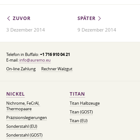
ZUVOR
SPÄTER
3 Dezember 2014
9 Dezember 2014
Telefon in Buffalo:
+1 716 910 04 21
E-mail:
info@auremo.eu
On-line Zahlung
Rechner Walzgut
NICKEL
TITAN
Nichrome, FeСrAl, ​​
Titan Halbzeuge
Thermopaare
Titan (GOST)
Präzisionslegierungen
Titan (EU)
Sonderstahl (EU)
Sonderstahl (GOST)