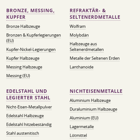
BRONZE, MESSING,
REFRAKTÄR- &
KUPFER
SELTENERDMETALLE
Bronze Halbzeuge
Wolfram
Bronzen & Kupferlegierungen
Molybdän
(EU)
Halbzeuge aus
Kupfer-Nickel-Legierungen
Seltenerdmetallen
Kupfer Halbzeuge
Metalle der Seltenen Erden
Messing Halbzeuge
Lanthanoide
Messing (EU)
EDELSTAHL UND
NICHTEISENMETALLE
LEGIERTER STAHL
Aluminium Halbzeuge
Nicht-Eisen-Metallpulver
Duraluminium Halbzeuge
Edelstahl Halbzeuge
Aluminium (EU)
Edelstahl hitzebeständig
Lagermetalle
Stahl austenitisch
Lötmittel