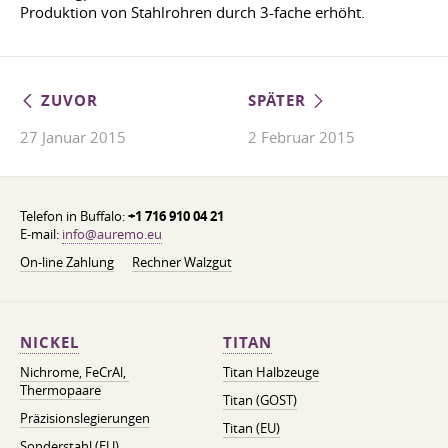
Produktion von Stahlrohren durch 3-fache erhöht.
ZUVOR
SPÄTER
27 Januar 2015
2 Februar 2015
Telefon in Buffalo:
+1 716 910 04 21
E-mail:
info@auremo.eu
On-line Zahlung
Rechner Walzgut
NICKEL
TITAN
Nichrome, FeСrAl, ​​
Titan Halbzeuge
Thermopaare
Titan (GOST)
Präzisionslegierungen
Titan (EU)
Sonderstahl (EU)