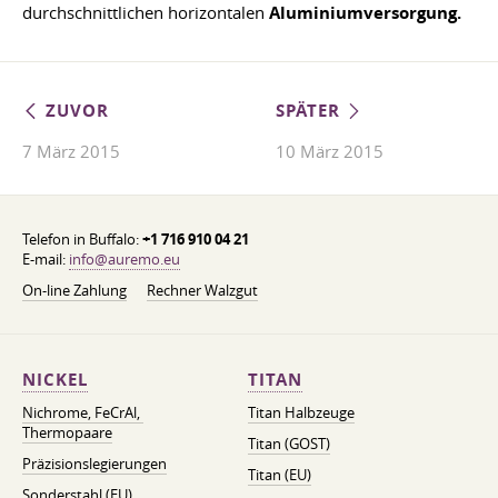
durchschnittlichen horizontalen
Aluminiumversorgung.
ZUVOR
SPÄTER
7 März 2015
10 März 2015
Telefon in Buffalo:
+1 716 910 04 21
E-mail:
info@auremo.eu
On-line Zahlung
Rechner Walzgut
NICKEL
TITAN
Nichrome, FeСrAl, ​​
Titan Halbzeuge
Thermopaare
Titan (GOST)
Präzisionslegierungen
Titan (EU)
Sonderstahl (EU)