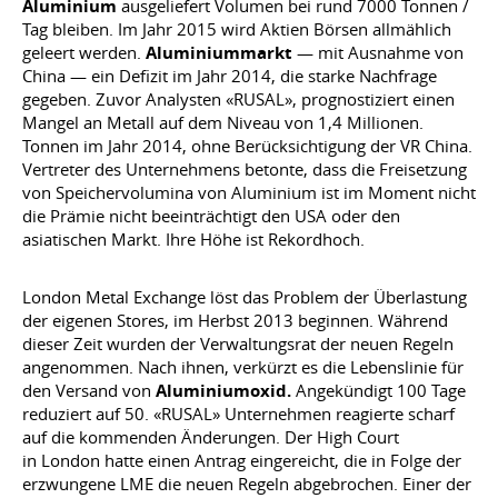
Aluminium
ausgeliefert Volumen bei rund 7000 Tonnen /
Tag bleiben. Im Jahr 2015 wird Aktien Börsen allmählich
geleert werden.
Aluminiummarkt
— mit Ausnahme von
China — ein Defizit im Jahr 2014, die starke Nachfrage
gegeben. Zuvor Analysten «RUSAL», prognostiziert einen
Mangel an Metall auf dem Niveau von 1,4 Millionen.
Tonnen im Jahr 2014, ohne Berücksichtigung der VR China.
Vertreter des Unternehmens betonte, dass die Freisetzung
von Speichervolumina von Aluminium ist im Moment nicht
die Prämie nicht beeinträchtigt den USA oder den
asiatischen Markt. Ihre Höhe ist Rekordhoch.
London Metal Exchange löst das Problem der Überlastung
der eigenen Stores, im Herbst 2013 beginnen. Während
dieser Zeit wurden der Verwaltungsrat der neuen Regeln
angenommen. Nach ihnen, verkürzt es die Lebenslinie für
den Versand von
Aluminiumoxid.
Angekündigt 100 Tage
reduziert auf 50. «RUSAL» Unternehmen reagierte scharf
auf die kommenden Änderungen. Der High Court
in London hatte einen Antrag eingereicht, die in Folge der
erzwungene LME die neuen Regeln abgebrochen. Einer der