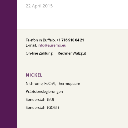
22 April 2015
Telefon in Buffalo:
+1 716 910 04 21
E-mail:
info@auremo.eu
On-line Zahlung
Rechner Walzgut
NICKEL
Nichrome, FeСrAl, ​​Thermopaare
Präzisionslegierungen
Sonderstahl (EU)
Sonderstahl (GOST)