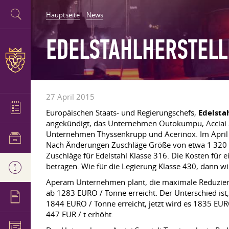
Hauptseite
News
EDELSTAHLHERSTELL
27 April 2015
Europäischen Staats- und Regierungschefs,
Edelsta
angekündigt, das Unternehmen Outokumpu, Acciai Sp
Unternehmen Thyssenkrupp und Acerinox. Im April h
Nach Änderungen Zuschläge Größe von etwa 1 320 Eu
Zuschläge für Edelstahl Klasse 316. Die Kosten fü
betragen. Wie für die Legierung Klasse 430, dann 
Aperam Unternehmen plant, die maximale Reduzieru
ab 1283 EURO / Tonne erreicht. Der Unterschied is
1844 EURO / Tonne erreicht, jetzt wird es 1835 EUR
447 EUR / t erhöht.