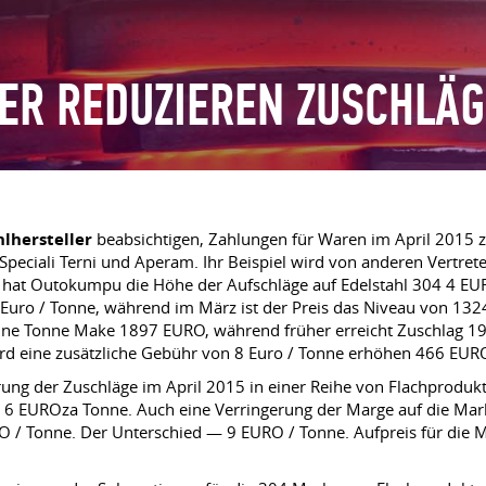
ER REDUZIEREN ZUSCHLÄG
hlhersteller
beabsichtigen, Zahlungen für Waren im April 2015 zu
eciali Terni und Aperam. Ihr Beispiel wird von anderen Vertret
at Outokumpu die Höhe der Aufschläge auf Edelstahl 304 4 EURO
ro / Tonne, während im März ist der Preis das Niveau von 1324
r eine Tonne Make 1897 EURO, während früher erreicht Zuschlag 1
wird eine zusätzliche Gebühr von 8 Euro / Tonne erhöhen 466 EUR
ng der Zuschläge im April 2015 in einer Reihe von Flachproduk
t, 6 EUROza Tonne. Auch eine Verringerung der Marge auf die Mar
O / Tonne. Der Unterschied — 9 EURO / Tonne. Aufpreis für die 