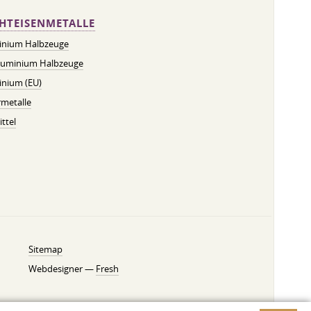
HTEISENMETALLE
inium Halbzeuge
luminium Halbzeuge
inium (EU)
metalle
ttel
Sitemap
Webdesigner —
Fresh