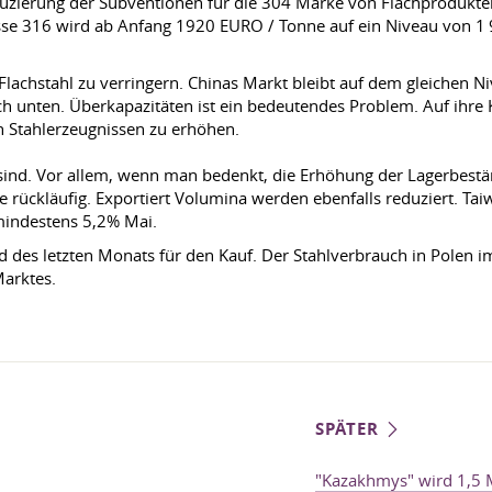
duzierung der Subventionen für die 304 Marke von Flachprodukt
sse 316 wird ab Anfang 1920 EURO / Tonne auf ein Niveau von 1
 Flachstahl zu verringern. Chinas Markt bleibt auf dem gleichen N
h unten. Überkapazitäten ist ein bedeutendes Problem. Auf ihre K
 Stahlerzeugnissen zu erhöhen.
 sind. Vor allem, wenn man bedenkt, die Erhöhung der Lagerbestä
 rückläufig. Exportiert Volumina werden ebenfalls reduziert. Ta
mindestens 5,2% Mai.
 des letzten Monats für den Kauf. Der Stahlverbrauch in Polen im
Marktes.
SPÄTER
"Kazakhmys" wird 1,5 M