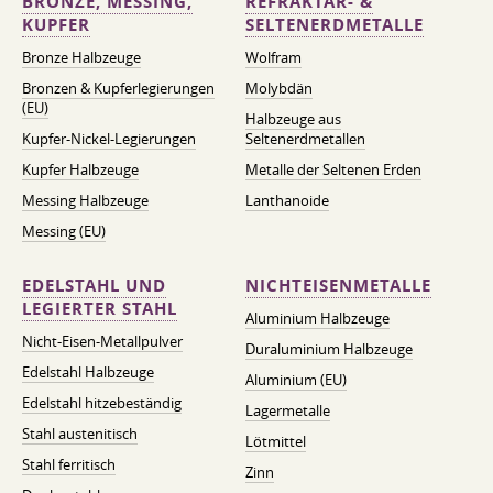
BRONZE, MESSING,
REFRAKTÄR- &
KUPFER
SELTENERDMETALLE
Bronze Halbzeuge
Wolfram
Bronzen & Kupferlegierungen
Molybdän
(EU)
Halbzeuge aus
Kupfer-Nickel-Legierungen
Seltenerdmetallen
Kupfer Halbzeuge
Metalle der Seltenen Erden
Messing Halbzeuge
Lanthanoide
Messing (EU)
EDELSTAHL UND
NICHTEISENMETALLE
LEGIERTER STAHL
Aluminium Halbzeuge
Nicht-Eisen-Metallpulver
Duraluminium Halbzeuge
Edelstahl Halbzeuge
Aluminium (EU)
Edelstahl hitzebeständig
Lagermetalle
Stahl austenitisch
Lötmittel
Stahl ferritisch
Zinn