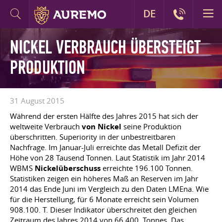
DE
NICKEL VERBRAUCH ÜBERSTEIGT
PRODUKTION
31 August 2015
Während der ersten Hälfte des Jahres 2015 hat sich der
weltweite Verbrauch
von Nickel
seine Produktion
überschritten. Superiority in der unbestreitbaren
Nachfrage. Im Januar-Juli erreichte das Metall Defizit der
Höhe von 28 Tausend Tonnen. Laut Statistik im Jahr 2014
WBMS
Nickelüberschuss
erreichte 196.100 Tonnen.
Statistiken zeigen ein höheres Maß an Reserven im Jahr
2014 das Ende Juni im Vergleich zu den Daten LMEna. Wie
für die Herstellung, für 6 Monate erreicht sein Volumen
908.100. T. Dieser Indikator überschreitet den gleichen
Zeitraum des Jahres 2014 von 66.400. Tonnes. Das