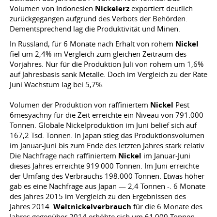
Volumen von Indonesien
Nickelerz
exportiert deutlich
zurückgegangen aufgrund des Verbots der Behörden.
Dementsprechend lag die Produktivität und Minen.
In Russland, für 6 Monate nach Erhalt von rohem
Nickel
fiel um 2,4% im Vergleich zum gleichen Zeitraum des
Vorjahres. Nur für die Produktion Juli von rohem um 1,6%
auf Jahresbasis sank Metalle. Doch im Vergleich zu der Rate
Juni Wachstum lag bei 5,7%.
Volumen der Produktion von raffiniertem
Nickel
Pest
6mesyachny für die Zeit erreichte ein Niveau von 791.000
Tonnen. Globale Nickelproduktion im Juni belief sich auf
167,2 Tsd. Tonnen. In Japan stieg das Produktionsvolumen
im Januar-Juni bis zum Ende des letzten Jahres stark relativ.
Die Nachfrage nach raffiniertem
Nickel
im Januar-Juni
dieses Jahres erreichte 919 000 Tonnen. Im Juni erreichte
der Umfang des Verbrauchs 198.000 Tonnen. Etwas höher
gab es eine Nachfrage aus Japan — 2,4 Tonnen -. 6 Monate
des Jahres 2015 im Vergleich zu den Ergebnissen des
Jahres 2014.
Weltnickelverbrauch
für die 6 Monate des
Jahres gegenüber 2014 erhöhte sich um 61 000 Tonnen.