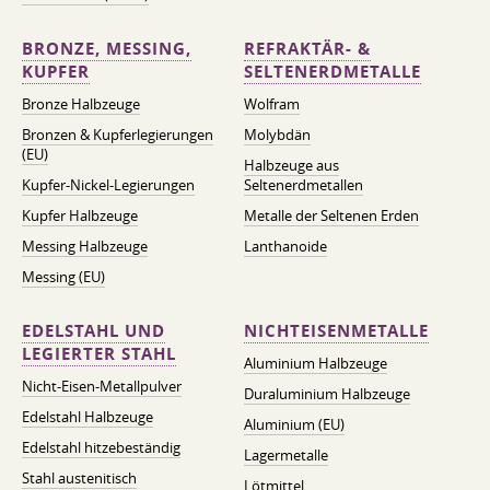
BRONZE, MESSING,
REFRAKTÄR- &
KUPFER
SELTENERDMETALLE
Bronze Halbzeuge
Wolfram
Bronzen & Kupferlegierungen
Molybdän
(EU)
Halbzeuge aus
Kupfer-Nickel-Legierungen
Seltenerdmetallen
Kupfer Halbzeuge
Metalle der Seltenen Erden
Messing Halbzeuge
Lanthanoide
Messing (EU)
EDELSTAHL UND
NICHTEISENMETALLE
LEGIERTER STAHL
Aluminium Halbzeuge
Nicht-Eisen-Metallpulver
Duraluminium Halbzeuge
Edelstahl Halbzeuge
Aluminium (EU)
Edelstahl hitzebeständig
Lagermetalle
Stahl austenitisch
Lötmittel