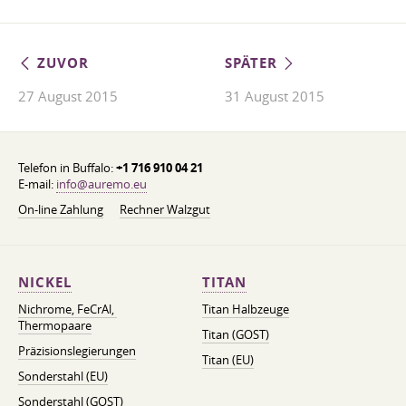
ZUVOR
SPÄTER
27 August 2015
31 August 2015
Telefon in Buffalo:
+1 716 910 04 21
E-mail:
info@auremo.eu
On-line Zahlung
Rechner Walzgut
NICKEL
TITAN
Nichrome, FeСrAl, ​​
Titan Halbzeuge
Thermopaare
Titan (GOST)
Präzisionslegierungen
Titan (EU)
Sonderstahl (EU)
Sonderstahl (GOST)