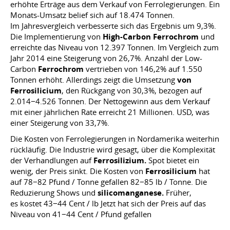
erhöhte Erträge aus dem Verkauf von Ferrolegierungen. Ein
Monats-Umsatz belief sich auf 18.474 Tonnen.
Im Jahresvergleich verbesserte sich das Ergebnis um 9,3%.
Die Implementierung von
High-Carbon Ferrochrom
und
erreichte das Niveau von 12.397 Tonnen. Im Vergleich zum
Jahr 2014 eine Steigerung von 26,7%. Anzahl der Low-
Carbon
Ferrochrom
vertrieben von 146,2% auf 1.550
Tonnen erhöht. Allerdings zeigt die Umsetzung
von
Ferrosilicium
, den Rückgang von 30,3%, bezogen auf
2.014−4.526 Tonnen. Der Nettogewinn aus dem Verkauf
mit einer jährlichen Rate erreicht 21 Millionen. USD, was
einer Steigerung von 33,7%.
Die Kosten von Ferrolegierungen in Nordamerika weiterhin
rückläufig. Die Industrie wird gesagt, über die Komplexität
der Verhandlungen auf
Ferrosilizium.
Spot bietet ein
wenig, der Preis sinkt. Die Kosten von
Ferrosilicium
hat
auf 78−82 Pfund / Tonne gefallen 82−85 lb / Tonne. Die
Reduzierung Shows und
silicomanganese.
Früher,
es kostet 43−44 Cent / lb Jetzt hat sich der Preis auf das
Niveau von 41−44 Cent / Pfund gefallen