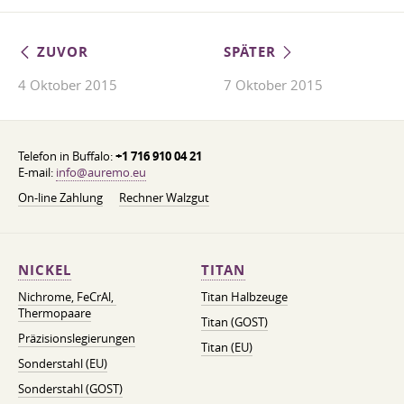
ZUVOR
SPÄTER
4 Oktober 2015
7 Oktober 2015
Telefon in Buffalo:
+1 716 910 04 21
E-mail:
info@auremo.eu
On-line Zahlung
Rechner Walzgut
NICKEL
TITAN
Nichrome, FeСrAl, ​​
Titan Halbzeuge
Thermopaare
Titan (GOST)
Präzisionslegierungen
Titan (EU)
Sonderstahl (EU)
Sonderstahl (GOST)