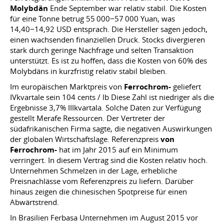
Molybdän
Ende September war relativ stabil. Die Kosten
für eine Tonne betrug 55 000−57 000 Yuan, was
14,40−14,92 USD entsprach. Die Hersteller sagen jedoch,
einen wachsenden finanziellen Druck. Stocks divergieren
stark durch geringe Nachfrage und selten Transaktion
unterstützt. Es ist zu hoffen, dass die Kosten von 60% des
Molybdäns in kurzfristig relativ stabil bleiben.
Im europäischen Marktpreis von
Ferrochrom-
geliefert
IVkvartale sein 104 cents / lb Diese Zahl ist niedriger als die
Ergebnisse 3,7% IIIkvartala. Solche Daten zur Verfügung
gestellt Merafe Ressourcen. Der Vertreter der
südafrikanischen Firma sagte, die negativen Auswirkungen
der globalen Wirtschaftslage. Referenzpreis
von
Ferrochrom-
hat im Jahr 2015 auf ein Minimum
verringert. In diesem Vertrag sind die Kosten relativ hoch.
Unternehmen Schmelzen in der Lage, erhebliche
Preisnachlässe vom Referenzpreis zu liefern. Darüber
hinaus zeigen die chinesischen Spotpreise für einen
Abwärtstrend.
In Brasilien Ferbasa Unternehmen im August 2015 vor