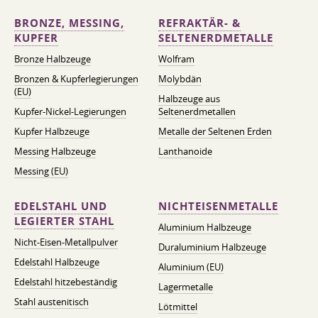
BRONZE, MESSING,
REFRAKTÄR- &
KUPFER
SELTENERDMETALLE
Bronze Halbzeuge
Wolfram
Bronzen & Kupferlegierungen
Molybdän
(EU)
Halbzeuge aus
Kupfer-Nickel-Legierungen
Seltenerdmetallen
Kupfer Halbzeuge
Metalle der Seltenen Erden
Messing Halbzeuge
Lanthanoide
Messing (EU)
EDELSTAHL UND
NICHTEISENMETALLE
LEGIERTER STAHL
Aluminium Halbzeuge
Nicht-Eisen-Metallpulver
Duraluminium Halbzeuge
Edelstahl Halbzeuge
Aluminium (EU)
Edelstahl hitzebeständig
Lagermetalle
Stahl austenitisch
Lötmittel