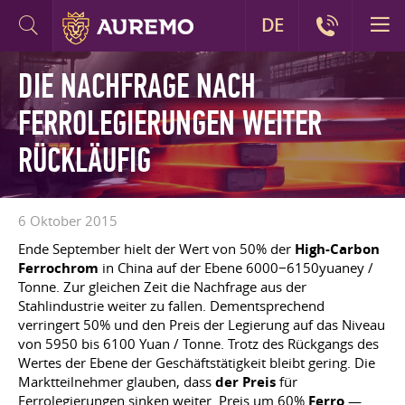
DE
DIE NACHFRAGE NACH
FERROLEGIERUNGEN WEITER
RÜCKLÄUFIG
6 Oktober 2015
Ende September hielt der Wert von 50% der
High-Carbon
Ferrochrom
in China auf der Ebene 6000−6150yuaney /
Tonne. Zur gleichen Zeit die Nachfrage aus der
Stahlindustrie weiter zu fallen. Dementsprechend
verringert 50% und den Preis der Legierung auf das Niveau
von 5950 bis 6100 Yuan / Tonne. Trotz des Rückgangs des
Wertes der Ebene der Geschäftstätigkeit bleibt gering. Die
Marktteilnehmer glauben, dass
der Preis
für
Ferrolegierungen sinken weiter. Preis um 60%
Ferro
—