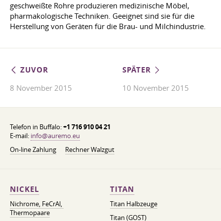
geschweißte Rohre produzieren medizinische Möbel,
pharmakologische Techniken. Geeignet sind sie für die
Herstellung von Geräten für die Brau- und Milchindustrie.
ZUVOR
SPÄTER
8 November 2015
10 November 2015
Telefon in Buffalo:
+1 716 910 04 21
E-mail:
info@auremo.eu
On-line Zahlung
Rechner Walzgut
NICKEL
TITAN
Nichrome, FeСrAl, ​​
Titan Halbzeuge
Thermopaare
Titan (GOST)