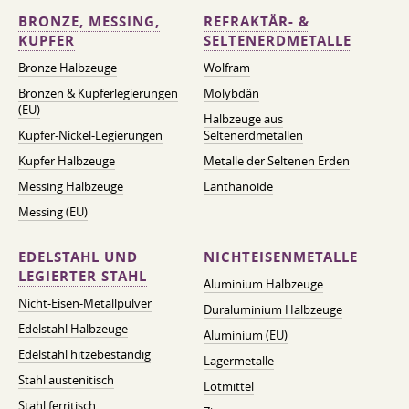
BRONZE, MESSING,
REFRAKTÄR- &
KUPFER
SELTENERDMETALLE
Bronze Halbzeuge
Wolfram
Bronzen & Kupferlegierungen
Molybdän
(EU)
Halbzeuge aus
Kupfer-Nickel-Legierungen
Seltenerdmetallen
Kupfer Halbzeuge
Metalle der Seltenen Erden
Messing Halbzeuge
Lanthanoide
Messing (EU)
EDELSTAHL UND
NICHTEISENMETALLE
LEGIERTER STAHL
Aluminium Halbzeuge
Nicht-Eisen-Metallpulver
Duraluminium Halbzeuge
Edelstahl Halbzeuge
Aluminium (EU)
Edelstahl hitzebeständig
Lagermetalle
Stahl austenitisch
Lötmittel
Stahl ferritisch