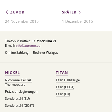
ZUVOR
SPÄTER
24 November 2015
1 Dezember 2015
Telefon in Buffalo:
+1 716 910 04 21
E-mail:
info@auremo.eu
On-line Zahlung
Rechner Walzgut
NICKEL
TITAN
Nichrome, FeСrAl, ​​
Titan Halbzeuge
Thermopaare
Titan (GOST)
Präzisionslegierungen
Titan (EU)
Sonderstahl (EU)
Sonderstahl (GOST)