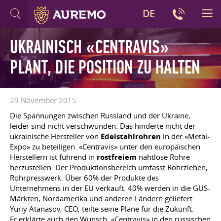
DE
UKRAINISCH «CENTRAVIS»
PLANT, DIE POSITION ZU HALTEN
29 November 2015
Die Spannungen zwischen Russland und der Ukraine,
leider sind nicht verschwunden. Das hinderte nicht der
ukrainische Hersteller von
Edelstahlrohren
in der «Metal-
Expo» zu beteiligen. «Centravis» unter den europäischen
Herstellern ist führend in
rostfreiem
nahtlose Rohre
herzustellen. Der Produktionsbereich umfasst Rohrziehen,
Rohrpresswerk. Über 60% der Produkte des
Unternehmens in der EU verkauft. 40% werden in die GUS-
Märkten, Nordamerika und anderen Ländern geliefert.
Yuriy Atanasov, CEO, teilte seine Pläne für die Zukunft.
Er erklärte auch den Wunsch, «Centravis» in den russischen