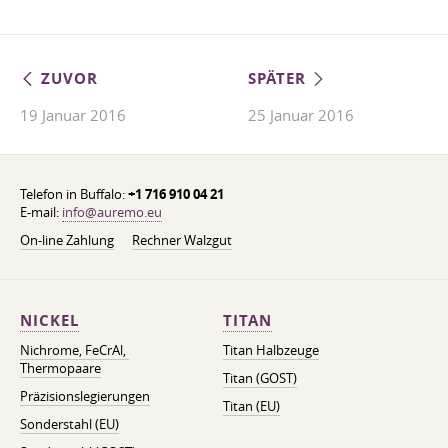
ZUVOR
SPÄTER
19 Januar 2016
25 Januar 2016
Telefon in Buffalo:
+1 716 910 04 21
E-mail:
info@auremo.eu
On-line Zahlung
Rechner Walzgut
NICKEL
TITAN
Nichrome, FeСrAl, ​​
Titan Halbzeuge
Thermopaare
Titan (GOST)
Präzisionslegierungen
Titan (EU)
Sonderstahl (EU)