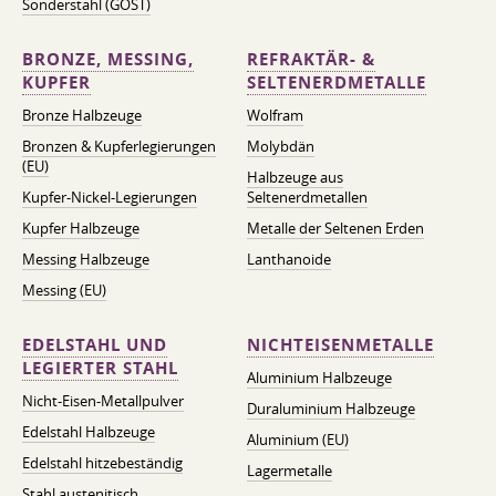
Sonderstahl (GOST)
BRONZE, MESSING,
REFRAKTÄR- &
KUPFER
SELTENERDMETALLE
Bronze Halbzeuge
Wolfram
Bronzen & Kupferlegierungen
Molybdän
(EU)
Halbzeuge aus
Kupfer-Nickel-Legierungen
Seltenerdmetallen
Kupfer Halbzeuge
Metalle der Seltenen Erden
Messing Halbzeuge
Lanthanoide
Messing (EU)
EDELSTAHL UND
NICHTEISENMETALLE
LEGIERTER STAHL
Aluminium Halbzeuge
Nicht-Eisen-Metallpulver
Duraluminium Halbzeuge
Edelstahl Halbzeuge
Aluminium (EU)
Edelstahl hitzebeständig
Lagermetalle
Stahl austenitisch