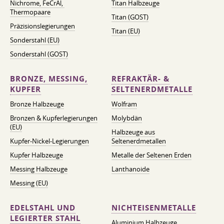
Nichrome, FeСrAl, ​​
Titan Halbzeuge
Thermopaare
Titan (GOST)
Präzisionslegierungen
Titan (EU)
Sonderstahl (EU)
Sonderstahl (GOST)
BRONZE, MESSING,
REFRAKTÄR- &
KUPFER
SELTENERDMETALLE
Bronze Halbzeuge
Wolfram
Bronzen & Kupferlegierungen
Molybdän
(EU)
Halbzeuge aus
Kupfer-Nickel-Legierungen
Seltenerdmetallen
Kupfer Halbzeuge
Metalle der Seltenen Erden
Messing Halbzeuge
Lanthanoide
Messing (EU)
EDELSTAHL UND
NICHTEISENMETALLE
LEGIERTER STAHL
Aluminium Halbzeuge