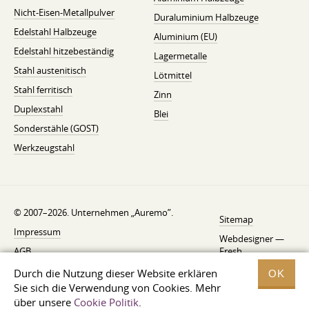
Nicht-Eisen-Metallpulver
Duraluminium Halbzeuge
Edelstahl Halbzeuge
Aluminium (EU)
Edelstahl hitzebeständig
Lagermetalle
Stahl austenitisch
Lötmittel
Stahl ferritisch
Zinn
Duplexstahl
Blei
Sonderstähle (GOST)
Werkzeugstahl
© 2007–2026. Unternehmen „Auremo”.
Sitemap
Impressum
Webdesigner —
AGB
Fresh
Widerrufsbelehrung
Durch die Nutzung dieser Website erklären
OK
Sie sich die Verwendung von Cookies. Mehr
Datenschutzerklärung
über unsere
Cookie Politik
.