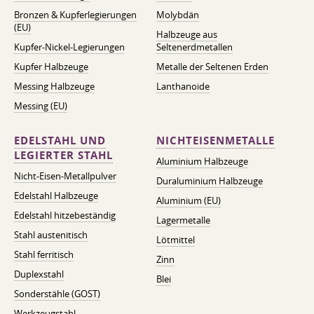
Bronzen & Kupferlegierungen
Molybdän
(EU)
Halbzeuge aus
Kupfer-Nickel-Legierungen
Seltenerdmetallen
Kupfer Halbzeuge
Metalle der Seltenen Erden
Messing Halbzeuge
Lanthanoide
Messing (EU)
EDELSTAHL UND
NICHTEISENMETALLE
LEGIERTER STAHL
Aluminium Halbzeuge
Nicht-Eisen-Metallpulver
Duraluminium Halbzeuge
Edelstahl Halbzeuge
Aluminium (EU)
Edelstahl hitzebeständig
Lagermetalle
Stahl austenitisch
Lötmittel
Stahl ferritisch
Zinn
Duplexstahl
Blei
Sonderstähle (GOST)
Werkzeugstahl