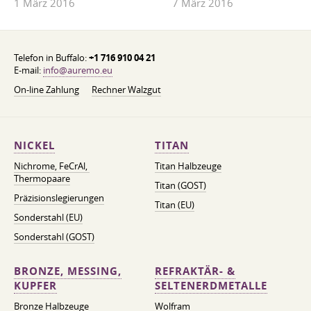
1 März 2016
7 März 2016
Telefon in Buffalo:
+1 716 910 04 21
E-mail:
info@auremo.eu
On-line Zahlung
Rechner Walzgut
NICKEL
TITAN
Nichrome, FeСrAl, ​​
Titan Halbzeuge
Thermopaare
Titan (GOST)
Präzisionslegierungen
Titan (EU)
Sonderstahl (EU)
Sonderstahl (GOST)
BRONZE, MESSING,
REFRAKTÄR- &
KUPFER
SELTENERDMETALLE
Bronze Halbzeuge
Wolfram