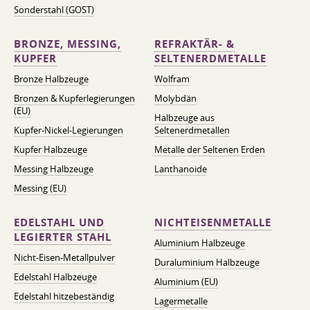
Sonderstahl (GOST)
BRONZE, MESSING,
REFRAKTÄR- &
KUPFER
SELTENERDMETALLE
Bronze Halbzeuge
Wolfram
Bronzen & Kupferlegierungen
Molybdän
(EU)
Halbzeuge aus
Kupfer-Nickel-Legierungen
Seltenerdmetallen
Kupfer Halbzeuge
Metalle der Seltenen Erden
Messing Halbzeuge
Lanthanoide
Messing (EU)
EDELSTAHL UND
NICHTEISENMETALLE
LEGIERTER STAHL
Aluminium Halbzeuge
Nicht-Eisen-Metallpulver
Duraluminium Halbzeuge
Edelstahl Halbzeuge
Aluminium (EU)
Edelstahl hitzebeständig
Lagermetalle