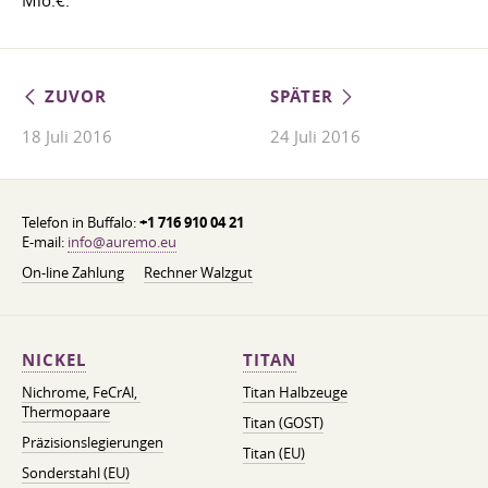
Mio.€.
ZUVOR
SPÄTER
18 Juli 2016
24 Juli 2016
Telefon in Buffalo:
+1 716 910 04 21
E-mail:
info@auremo.eu
On-line Zahlung
Rechner Walzgut
NICKEL
TITAN
Nichrome, FeСrAl, ​​
Titan Halbzeuge
Thermopaare
Titan (GOST)
Präzisionslegierungen
Titan (EU)
Sonderstahl (EU)