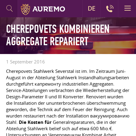
DE
CHEREPOVETS KOMBINIEREN
AGGREGATE REPARIERT
1 September 2016
Cherepovets Stahlwerk Severstal ist im. Im Zeitraum Juni-
August in der Abteilung Stahlwerk Instandhaltungsarbeiten
durchgeführt капремонту industriellen Aggregaten.
Service-Abteilungen verbrachten die Wiederherstellung der
Design-Parameter II und III Konverter. Renoviert wurden
die Installation der ununterbrochenen überschwemmung
geworden, die Technik auf dem Feuer der Reinigung. Auch
wurden restauriert nach der Installation вакуумированию
Stahl.
Die Kosten für
Generalreparaturen, die in der
Abteilung Stahlwerk belief sich auf etwa 600 Mio.€.
Untersuchungen an Череповецком Kombinat Arbeit