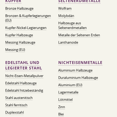
KUPFER
SELTENERDMETALLE
Bronze Halbzeuge
Wolfram
Bronzen & Kupferlegierungen
Molybdän
(EU)
Halbzeuge aus
Kupfer-Nickel-Legierungen
Seltenerdmetallen
Kupfer Halbzeuge
Metalle der Seltenen Erden
Messing Halbzeuge
Lanthanoide
Messing (EU)
EDELSTAHL UND
NICHTEISENMETALLE
LEGIERTER STAHL
Aluminium Halbzeuge
Nicht-Eisen-Metallpulver
Duraluminium Halbzeuge
Edelstahl Halbzeuge
Aluminium (EU)
Edelstahl hitzebeständig
Lagermetalle
Stahl austenitisch
Lötmittel
Stahl ferritisch
Zinn
Duplexstahl
Blei