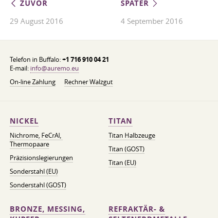
ZUVOR
SPÄTER
29 August 2016
4 September 2016
Telefon in Buffalo:
+1 716 910 04 21
E-mail:
info@auremo.eu
On-line Zahlung
Rechner Walzgut
NICKEL
TITAN
Nichrome, FeСrAl, ​​
Titan Halbzeuge
Thermopaare
Titan (GOST)
Präzisionslegierungen
Titan (EU)
Sonderstahl (EU)
Sonderstahl (GOST)
BRONZE, MESSING,
REFRAKTÄR- &