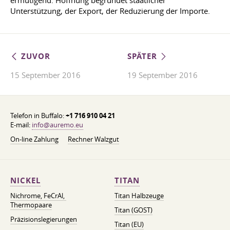
ermutigend. Hoffnung begründet staatlicher
Unterstützung, der Export, der Reduzierung der Importe.
ZUVOR
SPÄTER
15 September 2016
19 September 2016
Telefon in Buffalo:
+1 716 910 04 21
E-mail:
info@auremo.eu
On-line Zahlung
Rechner Walzgut
NICKEL
TITAN
Nichrome, FeСrAl, ​​
Titan Halbzeuge
Thermopaare
Titan (GOST)
Präzisionslegierungen
Titan (EU)