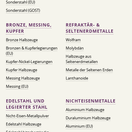
Sonderstahl (EU)
Sonderstahl (GOST)
BRONZE, MESSING,
REFRAKTÄR- &
KUPFER
SELTENERDMETALLE
Bronze Halbzeuge
Wolfram
Bronzen & Kupferlegierungen
Molybdän
(EU)
Halbzeuge aus
Kupfer-Nickel-Legierungen
Seltenerdmetallen
Kupfer Halbzeuge
Metalle der Seltenen Erden
Messing Halbzeuge
Lanthanoide
Messing (EU)
EDELSTAHL UND
NICHTEISENMETALLE
LEGIERTER STAHL
Aluminium Halbzeuge
Nicht-Eisen-Metallpulver
Duraluminium Halbzeuge
Edelstahl Halbzeuge
Aluminium (EU)