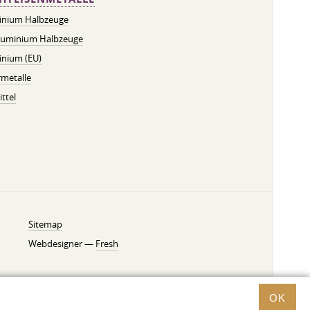
inium Halbzeuge
luminium Halbzeuge
inium (EU)
metalle
ttel
Sitemap
Webdesigner —
Fresh
OK