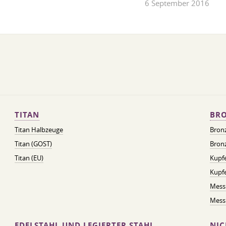
6 September 2016
TITAN
BRO
Titan Halbzeuge
Bron
Titan (GOST)
Bronz
Titan (EU)
Kupfe
Kupf
Mess
Messi
EDELSTAHL UND LEGIERTER STAHL
NIC