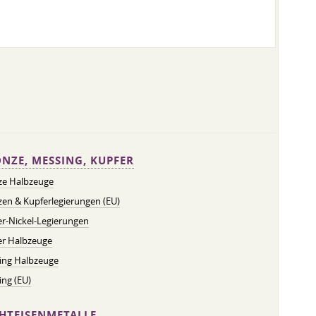
NZE, MESSING, KUPFER
ze Halbzeuge
en & Kupferlegierungen (EU)
r-Nickel-Legierungen
er Halbzeuge
ing Halbzeuge
ng (EU)
HTEISENMETALLE