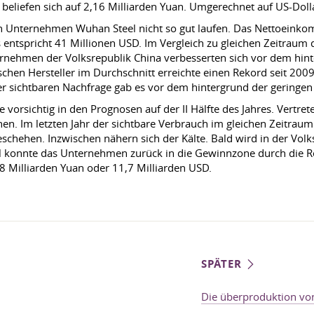
 beliefen sich auf 2,16 Milliarden Yuan. Umgerechnet auf US-Doll
en Unternehmen Wuhan Steel nicht so gut laufen. Das Nettoeink
 entspricht 41 Millionen USD. Im Vergleich zu gleichen Zeitraum d
nternehmen der Volksrepublik China verbesserten sich vor dem hi
ischen Hersteller im Durchschnitt erreichte einen Rekord seit 2009.
r sichtbaren Nachfrage gab es vor dem hintergrund der geringen L
 vorsichtig in den Prognosen auf der II Hälfte des Jahres. Vertre
nen. Im letzten Jahr der sichtbare Verbrauch im gleichen Zeitraum
eschehen. Inzwischen nähern sich der Kälte. Bald wird in der Vo
 konnte das Unternehmen zurück in die Gewinnzone durch die Re
78 Milliarden Yuan oder 11,7 Milliarden USD.
SPÄTER
Die überproduktion von