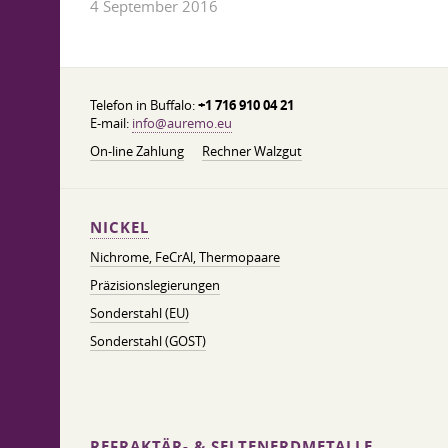
4 September 2016
Telefon in Buffalo:
+1 716 910 04 21
E-mail:
info@auremo.eu
On-line Zahlung
Rechner Walzgut
NICKEL
Nichrome, FeСrAl, ​​Thermopaare
Präzisionslegierungen
Sonderstahl (EU)
Sonderstahl (GOST)
REFRAKTÄR- & SELTENERDMETALLE