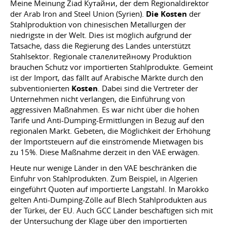
Meine Meinung Ziad Кутайни, der dem Regionaldirektor
der Arab Iron and Steel Union (Syrien).
Die Kosten
der
Stahlproduktion von chinesischen Metallurgen der
niedrigste in der Welt. Dies ist möglich aufgrund der
Tatsache, dass die Regierung des Landes unterstützt
Stahlsektor. Regionale сталелитейному Produktion
brauchen Schutz vor importierten Stahlprodukte. Gemeint
ist der Import, das fällt auf Arabische Märkte durch den
subventionierten
Kosten
. Dabei sind die Vertreter der
Unternehmen nicht verlangen, die Einführung von
aggressiven Maßnahmen. Es war nicht über die hohen
Tarife und Anti-Dumping-Ermittlungen in Bezug auf den
regionalen Markt. Gebeten, die Möglichkeit der Erhöhung
der Importsteuern auf die einströmende Mietwagen bis
zu 15%. Diese Maßnahme derzeit in den VAE erwägen.
Heute nur wenige Länder in den VAE beschränken die
Einfuhr von Stahlprodukten. Zum Beispiel, in Algerien
eingeführt Quoten auf importierte Langstahl. In Marokko
gelten Anti-Dumping-Zölle auf Blech Stahlprodukten aus
der Türkei, der EU. Auch GCC Länder beschäftigen sich mit
der Untersuchung der Klage über den importierten