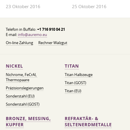
23 Oktober 2016
25 Oktober 2016
Telefon in Buffalo:
+1 716 910 04 21
E-mail:
info@auremo.eu
On-line Zahlung
Rechner Walzgut
NICKEL
TITAN
Nichrome, FeСrAl, ​​
Titan Halbzeuge
Thermopaare
Titan (GOST)
Präzisionslegierungen
Titan (EU)
Sonderstahl (EU)
Sonderstahl (GOST)
BRONZE, MESSING,
REFRAKTÄR- &
KUPFER
SELTENERDMETALLE