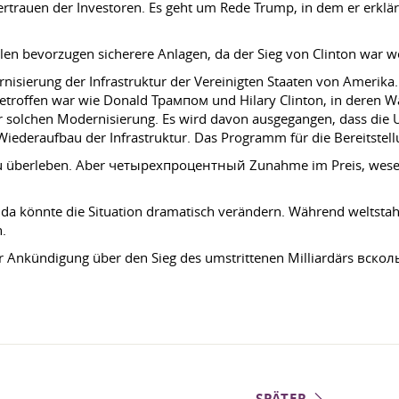
rtrauen der Investoren. Es geht um Rede Trump, in dem er erklä
n bevorzugen sicherere Anlagen, da der Sieg von Clinton war we
isierung der Infrastruktur der Vereinigten Staaten von Amerika
d betroffen war wie Donald Трампом und Hilary Clinton, in deren
er solchen Modernisierung. Es wird davon ausgegangen, dass die
Wiederaufbau der Infrastruktur. Das Programm für die Bereitstell
n zu überleben. Aber четырехпроцентный Zunahme im Preis, wese
könnte die Situation dramatisch verändern. Während weltstahlmark
n.
der Ankündigung über den Sieg des umstrittenen Milliardärs вскол
SPÄTER