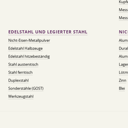
Kupf
Mess
Messi
EDELSTAHL UND LEGIERTER STAHL
NIC
Nicht-Eisen-Metallpulver
Alum
Edelstahl Halbzeuge
Dura
Edelstahl hitzebeständig
Alum
Stahl austenitisch
Lager
Stahl ferritisch
Lötmi
Duplexstahl
Zinn
Sonderstähle (GOST)
Blei
Werkzeugstahl