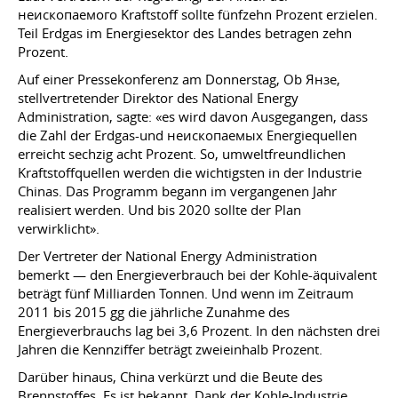
неископаемого Kraftstoff sollte fünfzehn Prozent erzielen.
Teil Erdgas im Energiesektor des Landes betragen zehn
Prozent.
Auf einer Pressekonferenz am Donnerstag, Ob Янзе,
stellvertretender Direktor des National Energy
Administration, sagte: «es wird davon Ausgegangen, dass
die Zahl der Erdgas-und неископаемых Energiequellen
erreicht sechzig acht Prozent. So, umweltfreundlichen
Kraftstoffquellen werden die wichtigsten in der Industrie
Chinas. Das Programm begann im vergangenen Jahr
realisiert werden. Und bis 2020 sollte der Plan
verwirklicht».
Der Vertreter der National Energy Administration
bemerkt — den Energieverbrauch bei der Kohle-äquivalent
beträgt fünf Milliarden Tonnen. Und wenn im Zeitraum
2011 bis 2015 gg die jährliche Zunahme des
Energieverbrauchs lag bei 3,6 Prozent. In den nächsten drei
Jahren die Kennziffer beträgt zweieinhalb Prozent.
Darüber hinaus, China verkürzt und die Beute des
Brennstoffes. Es ist bekannt, Dank der Kohle-Industrie