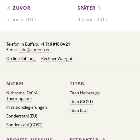
ZUVOR
SPÄTER
5 Januar 2017
9 Januar 2017
Telefon in Buffalo:
+1 716 910 04 21
E-mail:
info@auremo.eu
On-line Zahlung
Rechner Walzgut
NICKEL
TITAN
Nichrome, FeСrAl, ​​
Titan Halbzeuge
Thermopaare
Titan (GOST)
Präzisionslegierungen
Titan (EU)
Sonderstahl (EU)
Sonderstahl (GOST)