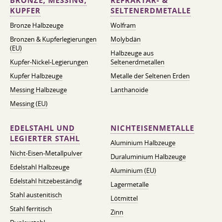
BRONZE, MESSING,
REFRAKTÄR- &
KUPFER
SELTENERDMETALLE
Bronze Halbzeuge
Wolfram
Bronzen & Kupferlegierungen
Molybdän
(EU)
Halbzeuge aus
Kupfer-Nickel-Legierungen
Seltenerdmetallen
Kupfer Halbzeuge
Metalle der Seltenen Erden
Messing Halbzeuge
Lanthanoide
Messing (EU)
EDELSTAHL UND
NICHTEISENMETALLE
LEGIERTER STAHL
Aluminium Halbzeuge
Nicht-Eisen-Metallpulver
Duraluminium Halbzeuge
Edelstahl Halbzeuge
Aluminium (EU)
Edelstahl hitzebeständig
Lagermetalle
Stahl austenitisch
Lötmittel
Stahl ferritisch
Zinn