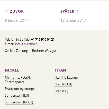
ZUVOR
SPÄTER
9 Januar 2017
12 Januar 2017
Telefon in Buffalo:
+1 716 910 04 21
E-mail:
info@auremo.eu
On-line Zahlung
Rechner Walzgut
NICKEL
TITAN
Nichrome, FeСrAl, ​​
Titan Halbzeuge
Thermopaare
Titan (GOST)
Präzisionslegierungen
Titan (EU)
Sonderstahl (EU)
Sonderstahl (GOST)