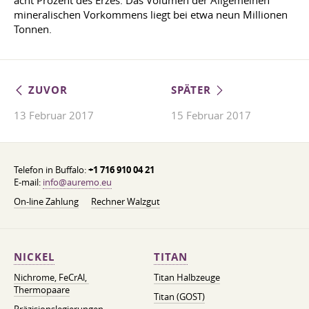
acht Prozent des Erzes. Das Volumen der Allgemeinen
mineralischen Vorkommens liegt bei etwa neun Millionen
Tonnen.
ZUVOR
SPÄTER
13 Februar 2017
15 Februar 2017
Telefon in Buffalo:
+1 716 910 04 21
E-mail:
info@auremo.eu
On-line Zahlung
Rechner Walzgut
NICKEL
TITAN
Nichrome, FeСrAl, ​​
Titan Halbzeuge
Thermopaare
Titan (GOST)