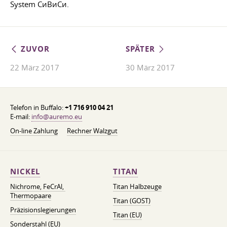
System СиВиСи.
ZUVOR
SPÄTER
22 März 2017
30 März 2017
Telefon in Buffalo:
+1 716 910 04 21
E-mail:
info@auremo.eu
On-line Zahlung
Rechner Walzgut
NICKEL
TITAN
Nichrome, FeСrAl, ​​
Titan Halbzeuge
Thermopaare
Titan (GOST)
Präzisionslegierungen
Titan (EU)
Sonderstahl (EU)