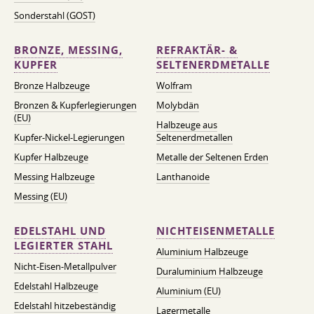
Sonderstahl (GOST)
BRONZE, MESSING,
REFRAKTÄR- &
KUPFER
SELTENERDMETALLE
Bronze Halbzeuge
Wolfram
Bronzen & Kupferlegierungen
Molybdän
(EU)
Halbzeuge aus
Kupfer-Nickel-Legierungen
Seltenerdmetallen
Kupfer Halbzeuge
Metalle der Seltenen Erden
Messing Halbzeuge
Lanthanoide
Messing (EU)
EDELSTAHL UND
NICHTEISENMETALLE
LEGIERTER STAHL
Aluminium Halbzeuge
Nicht-Eisen-Metallpulver
Duraluminium Halbzeuge
Edelstahl Halbzeuge
Aluminium (EU)
Edelstahl hitzebeständig
Lagermetalle