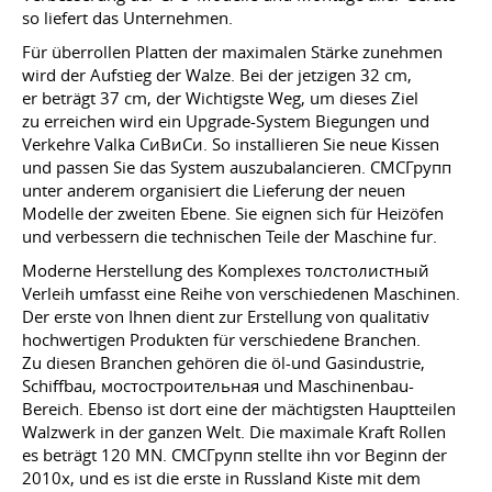
so liefert das Unternehmen.
Für überrollen Platten der maximalen Stärke zunehmen
wird der Aufstieg der Walze. Bei der jetzigen 32 cm,
er beträgt 37 cm, der Wichtigste Weg, um dieses Ziel
zu erreichen wird ein Upgrade-System Biegungen und
Verkehre Valka СиВиСи. So installieren Sie neue Kissen
und passen Sie das System auszubalancieren. СМСГрупп
unter anderem organisiert die Lieferung der neuen
Modelle der zweiten Ebene. Sie eignen sich für Heizöfen
und verbessern die technischen Teile der Maschine fur.
Moderne Herstellung des Komplexes толстолистный
Verleih umfasst eine Reihe von verschiedenen Maschinen.
Der erste von Ihnen dient zur Erstellung von qualitativ
hochwertigen Produkten für verschiedene Branchen.
Zu diesen Branchen gehören die öl-und Gasindustrie,
Schiffbau, мостостроительная und Maschinenbau-
Bereich. Ebenso ist dort eine der mächtigsten Hauptteilen
Walzwerk in der ganzen Welt. Die maximale Kraft Rollen
es beträgt 120 MN. СМСГрупп stellte ihn vor Beginn der
2010х, und es ist die erste in Russland Kiste mit dem