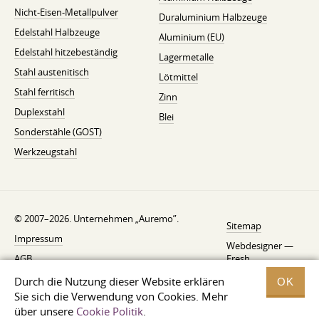
Nicht-Eisen-Metallpulver
Duraluminium Halbzeuge
Edelstahl Halbzeuge
Aluminium (EU)
Edelstahl hitzebeständig
Lagermetalle
Stahl austenitisch
Lötmittel
Stahl ferritisch
Zinn
Duplexstahl
Blei
Sonderstähle (GOST)
Werkzeugstahl
© 2007–2026. Unternehmen „Auremo”.
Sitemap
Impressum
Webdesigner —
AGB
Fresh
Widerrufsbelehrung
Durch die Nutzung dieser Website erklären
OK
Sie sich die Verwendung von Cookies. Mehr
Datenschutzerklärung
über unsere
Cookie Politik
.