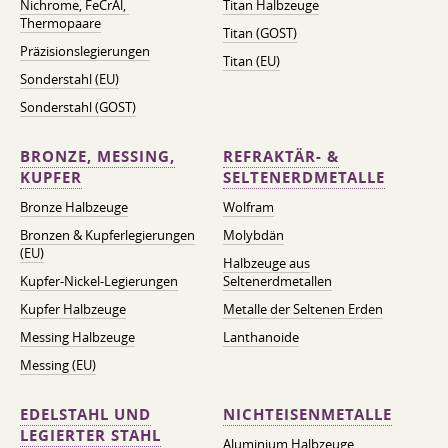
Nichrome, FeСrAl, ​​
Titan Halbzeuge
Thermopaare
Titan (GOST)
Präzisionslegierungen
Titan (EU)
Sonderstahl (EU)
Sonderstahl (GOST)
BRONZE, MESSING,
REFRAKTÄR- &
KUPFER
SELTENERDMETALLE
Bronze Halbzeuge
Wolfram
Bronzen & Kupferlegierungen
Molybdän
(EU)
Halbzeuge aus
Kupfer-Nickel-Legierungen
Seltenerdmetallen
Kupfer Halbzeuge
Metalle der Seltenen Erden
Messing Halbzeuge
Lanthanoide
Messing (EU)
EDELSTAHL UND
NICHTEISENMETALLE
LEGIERTER STAHL
Aluminium Halbzeuge