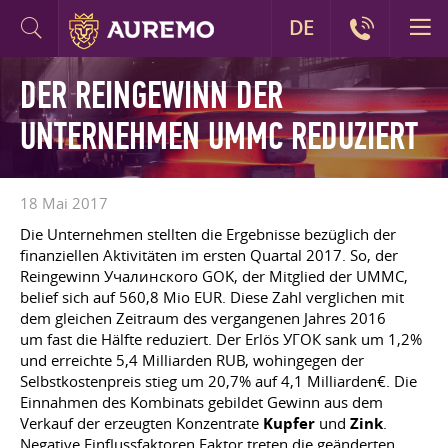
DE
DER REINGEWINN DER
UNTERNEHMEN UMMC REDUZIERT
18 Mai 2017
Die Unternehmen stellten die Ergebnisse bezüglich der
finanziellen Aktivitäten im ersten Quartal 2017. So, der
Reingewinn Учалинского GOK, der Mitglied der UMMC,
belief sich auf 560,8 Mio EUR. Diese Zahl verglichen mit
dem gleichen Zeitraum des vergangenen Jahres 2016
um fast die Hälfte reduziert. Der Erlös УГОК sank um 1,2%
und erreichte 5,4 Milliarden RUB, wohingegen der
Selbstkostenpreis stieg um 20,7% auf 4,1 Milliarden€. Die
Einnahmen des Kombinats gebildet Gewinn aus dem
Verkauf der erzeugten Konzentrate
Kupfer
und
Zink
.
Negative Einflussfaktoren Faktor treten die geänderten