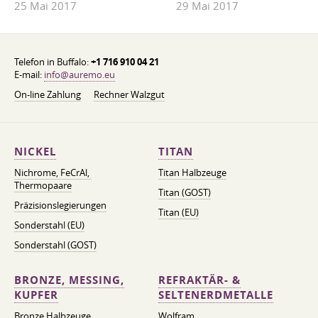
25 Mai 2017
29 Mai 2017
Telefon in Buffalo:
+1 716 910 04 21
E-mail:
info@auremo.eu
On-line Zahlung
Rechner Walzgut
NICKEL
TITAN
Nichrome, FeСrAl, ​​
Titan Halbzeuge
Thermopaare
Titan (GOST)
Präzisionslegierungen
Titan (EU)
Sonderstahl (EU)
Sonderstahl (GOST)
BRONZE, MESSING,
REFRAKTÄR- &
KUPFER
SELTENERDMETALLE
Bronze Halbzeuge
Wolfram