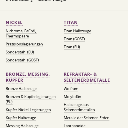
NICKEL
TITAN
Nichrome, FeСrAl, ​​
Titan Halbzeuge
Thermopaare
Titan (GOST)
Präzisionslegierungen
Titan (EU)
Sonderstahl (EU)
Sonderstahl (GOST)
BRONZE, MESSING,
REFRAKTÄR- &
KUPFER
SELTENERDMETALLE
Bronze Halbzeuge
Wolfram
Bronzen & Kupferlegierungen
Molybdän
(EU)
Halbzeuge aus
Kupfer-Nickel-Legierungen
Seltenerdmetallen
Kupfer Halbzeuge
Metalle der Seltenen Erden
Messing Halbzeuge
Lanthanoide