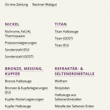
On-line Zahlung
Rechner Walzgut
NICKEL
TITAN
Nichrome, FeСrAl, ​​
Titan Halbzeuge
Thermopaare
Titan (GOST)
Präzisionslegierungen
Titan (EU)
Sonderstahl (EU)
Sonderstahl (GOST)
BRONZE, MESSING,
REFRAKTÄR- &
KUPFER
SELTENERDMETALLE
Bronze Halbzeuge
Wolfram
Bronzen & Kupferlegierungen
Molybdän
(EU)
Halbzeuge aus
Kupfer-Nickel-Legierungen
Seltenerdmetallen
Kupfer Halbzeuge
Metalle der Seltenen Erden