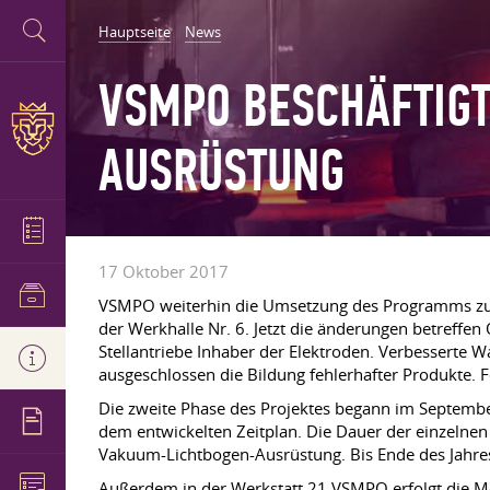
Hauptseite
News
VSMPO BESCHÄFTIGT
AUSRÜSTUNG
17 Oktober 2017
VSMPO weiterhin die Umsetzung des Programms zur 
der Werkhalle Nr. 6. Jetzt die änderungen betreffe
Stellantriebe Inhaber der Elektroden. Verbesserte W
ausgeschlossen die Bildung fehlerhafter Produkte. Fe
Die zweite Phase des Projektes begann im September
dem entwickelten Zeitplan. Die Dauer der einzelnen 
Vakuum-Lichtbogen-Ausrüstung. Bis Ende des Jahres
Außerdem in der Werkstatt 21 VSMPO erfolgt die Mod