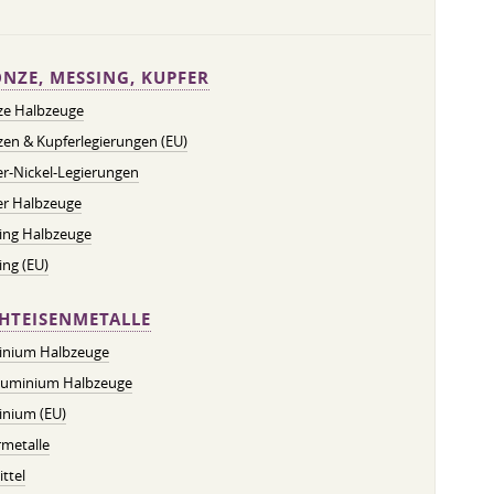
NZE, MESSING, KUPFER
ze Halbzeuge
en & Kupferlegierungen (EU)
r-Nickel-Legierungen
er Halbzeuge
ing Halbzeuge
ng (EU)
HTEISENMETALLE
inium Halbzeuge
luminium Halbzeuge
inium (EU)
metalle
ttel