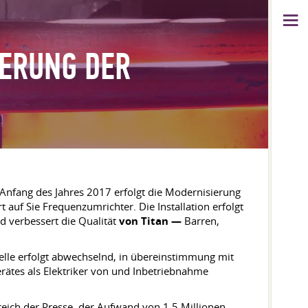
IERUNG DER
nfang des Jahres 2017 erfolgt die Modernisierung
auf Sie Frequenzumrichter. Die Installation erfolgt
rd verbessert die Qualität
von Titan —
Barren,
telle erfolgt abwechselnd, in übereinstimmung mit
erätes als Elektriker von und Inbetriebnahme
eich der Presse, der Aufwand von 1,5 Millionen