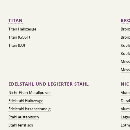
TITAN
BRO
Titan Halbzeuge
Bron
Titan (GOST)
Bronz
Titan (EU)
Kupfe
Kupf
Mess
Messi
EDELSTAHL UND LEGIERTER STAHL
NIC
Nicht-Eisen-Metallpulver
Alum
Edelstahl Halbzeuge
Dura
Edelstahl hitzebeständig
Alum
Stahl austenitisch
Lager
Stahl ferritisch
Lötmi