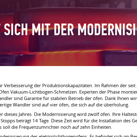
 SICH MIT DER MODERNIS
Verbesserung der Produktionskapazitäten. Im Rahmen der seit A
n Ofen Vakuum-Lichtbogen-Schmelzen. Experten der Phase montiert 
andler sind Garantie für stabilen Betrieb der öfen. Dank Ihnen wi
rtige Wandler sind auf vier öfen, die sich auf die überholung.
 dieses Jahres. Die Modernisierung wird zwölf öfen. Ihre Haltes
Stopps beträgt 14 Tage. Diese Zeit wird für die Installation des G
 soll die Frequenzumrichter noch auf zehn Einheiten.
ernisierung des elektrolichtbogenofens. Es befindet sich im Ber