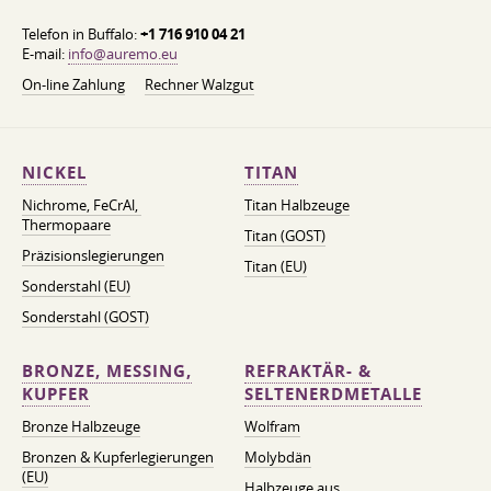
Telefon in Buffalo:
+1 716 910 04 21
E-mail:
info@auremo.eu
On-line Zahlung
Rechner Walzgut
NICKEL
TITAN
Nichrome, FeСrAl, ​​
Titan Halbzeuge
Thermopaare
Titan (GOST)
Präzisionslegierungen
Titan (EU)
Sonderstahl (EU)
Sonderstahl (GOST)
BRONZE, MESSING,
REFRAKTÄR- &
KUPFER
SELTENERDMETALLE
Bronze Halbzeuge
Wolfram
Bronzen & Kupferlegierungen
Molybdän
(EU)
Halbzeuge aus