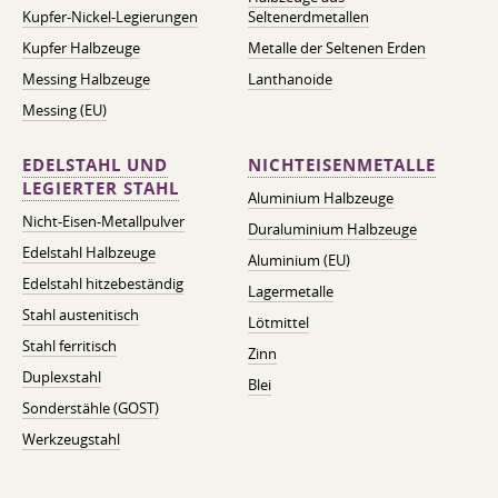
Kupfer-Nickel-Legierungen
Seltenerdmetallen
Kupfer Halbzeuge
Metalle der Seltenen Erden
Messing Halbzeuge
Lanthanoide
Messing (EU)
EDELSTAHL UND
NICHTEISENMETALLE
LEGIERTER STAHL
Aluminium Halbzeuge
Nicht-Eisen-Metallpulver
Duraluminium Halbzeuge
Edelstahl Halbzeuge
Aluminium (EU)
Edelstahl hitzebeständig
Lagermetalle
Stahl austenitisch
Lötmittel
Stahl ferritisch
Zinn
Duplexstahl
Blei
Sonderstähle (GOST)
Werkzeugstahl