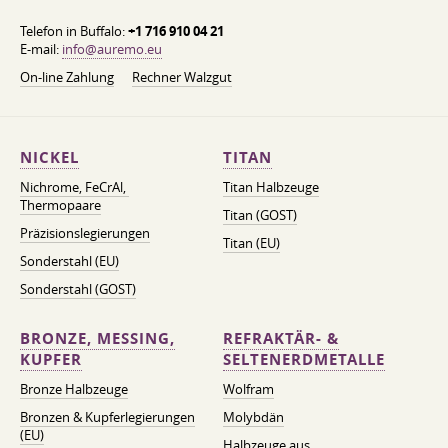
Telefon in Buffalo:
+1 716 910 04 21
E-mail:
info@auremo.eu
On-line Zahlung
Rechner Walzgut
NICKEL
TITAN
Nichrome, FeСrAl, ​​
Titan Halbzeuge
Thermopaare
Titan (GOST)
Präzisionslegierungen
Titan (EU)
Sonderstahl (EU)
Sonderstahl (GOST)
BRONZE, MESSING,
REFRAKTÄR- &
KUPFER
SELTENERDMETALLE
Bronze Halbzeuge
Wolfram
Bronzen & Kupferlegierungen
Molybdän
(EU)
Halbzeuge aus