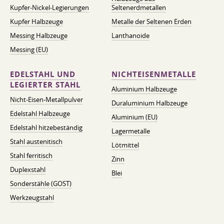
Kupfer-Nickel-Legierungen
Seltenerdmetallen
Kupfer Halbzeuge
Metalle der Seltenen Erden
Messing Halbzeuge
Lanthanoide
Messing (EU)
EDELSTAHL UND
NICHTEISENMETALLE
LEGIERTER STAHL
Aluminium Halbzeuge
Nicht-Eisen-Metallpulver
Duraluminium Halbzeuge
Edelstahl Halbzeuge
Aluminium (EU)
Edelstahl hitzebeständig
Lagermetalle
Stahl austenitisch
Lötmittel
Stahl ferritisch
Zinn
Duplexstahl
Blei
Sonderstähle (GOST)
Werkzeugstahl