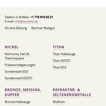
Telefon in Buffalo:
+1 716 910 04 21
E-mail:
info@auremo.eu
On-line Zahlung
Rechner Walzgut
NICKEL
TITAN
Nichrome, FeСrAl, ​​
Titan Halbzeuge
Thermopaare
Titan (GOST)
Präzisionslegierungen
Titan (EU)
Sonderstahl (EU)
Sonderstahl (GOST)
BRONZE, MESSING,
REFRAKTÄR- &
KUPFER
SELTENERDMETALLE
Bronze Halbzeuge
Wolfram