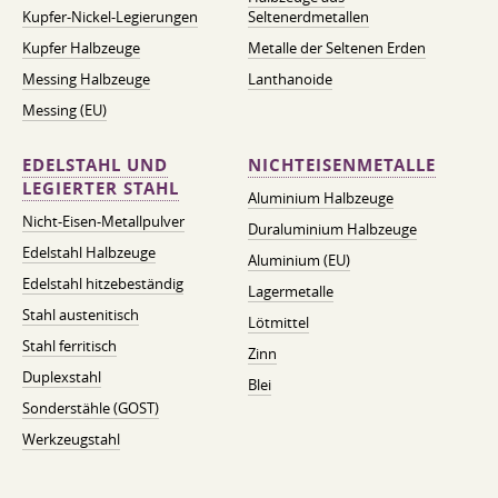
Kupfer-Nickel-Legierungen
Seltenerdmetallen
Kupfer Halbzeuge
Metalle der Seltenen Erden
Messing Halbzeuge
Lanthanoide
Messing (EU)
EDELSTAHL UND
NICHTEISENMETALLE
LEGIERTER STAHL
Aluminium Halbzeuge
Nicht-Eisen-Metallpulver
Duraluminium Halbzeuge
Edelstahl Halbzeuge
Aluminium (EU)
Edelstahl hitzebeständig
Lagermetalle
Stahl austenitisch
Lötmittel
Stahl ferritisch
Zinn
Duplexstahl
Blei
Sonderstähle (GOST)
Werkzeugstahl