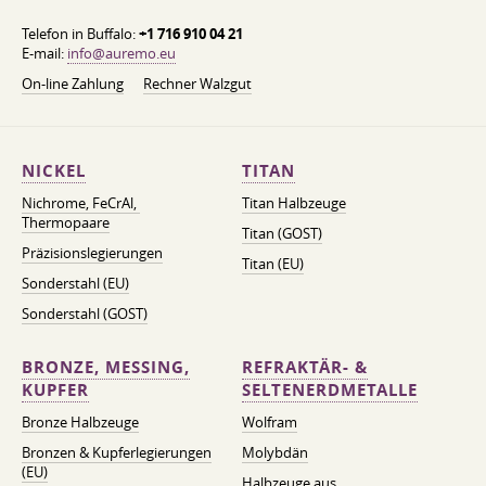
Telefon in Buffalo:
+1 716 910 04 21
E-mail:
info@auremo.eu
On-line Zahlung
Rechner Walzgut
NICKEL
TITAN
Nichrome, FeСrAl, ​​
Titan Halbzeuge
Thermopaare
Titan (GOST)
Präzisionslegierungen
Titan (EU)
Sonderstahl (EU)
Sonderstahl (GOST)
BRONZE, MESSING,
REFRAKTÄR- &
KUPFER
SELTENERDMETALLE
Bronze Halbzeuge
Wolfram
Bronzen & Kupferlegierungen
Molybdän
(EU)
Halbzeuge aus