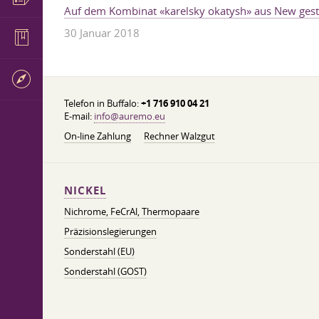
Auf dem Kombinat «karelsky okatysh» aus New ges
30 Januar 2018
Telefon in Buffalo:
+1 716 910 04 21
E-mail:
info@auremo.eu
On-line Zahlung
Rechner Walzgut
NICKEL
Nichrome, FeСrAl, ​​Thermopaare
Präzisionslegierungen
Sonderstahl (EU)
Sonderstahl (GOST)