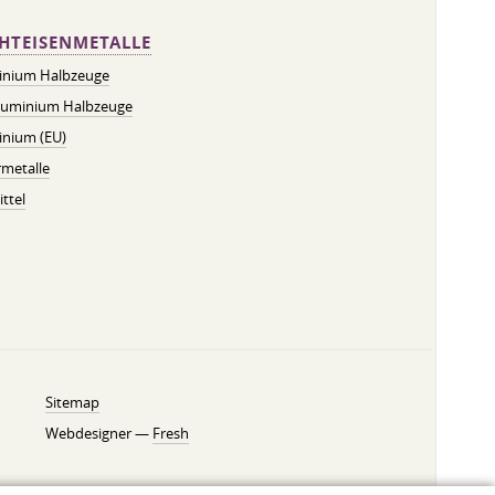
HTEISENMETALLE
inium Halbzeuge
luminium Halbzeuge
inium (EU)
metalle
ttel
Sitemap
Webdesigner —
Fresh