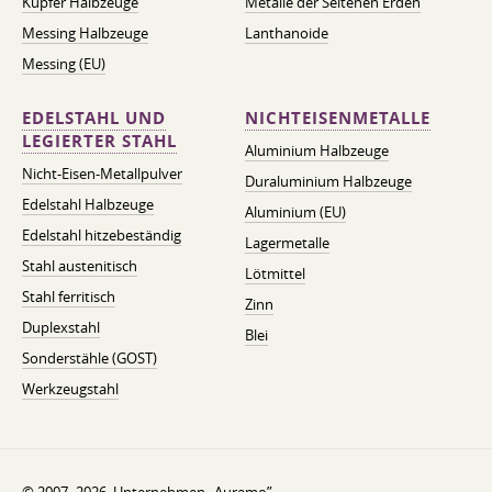
Kupfer Halbzeuge
Metalle der Seltenen Erden
Messing Halbzeuge
Lanthanoide
Messing (EU)
EDELSTAHL UND
NICHTEISENMETALLE
LEGIERTER STAHL
Aluminium Halbzeuge
Nicht-Eisen-Metallpulver
Duraluminium Halbzeuge
Edelstahl Halbzeuge
Aluminium (EU)
Edelstahl hitzebeständig
Lagermetalle
Stahl austenitisch
Lötmittel
Stahl ferritisch
Zinn
Duplexstahl
Blei
Sonderstähle (GOST)
Werkzeugstahl