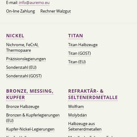
E-mail:
info@auremo.eu
On-line Zahlung
Rechner Walzgut
NICKEL
TITAN
Nichrome, FeСrAl, ​​
Titan Halbzeuge
Thermopaare
Titan (GOST)
Präzisionslegierungen
Titan (EU)
Sonderstahl (EU)
Sonderstahl (GOST)
BRONZE, MESSING,
REFRAKTÄR- &
KUPFER
SELTENERDMETALLE
Bronze Halbzeuge
Wolfram
Bronzen & Kupferlegierungen
Molybdän
(EU)
Halbzeuge aus
Kupfer-Nickel-Legierungen
Seltenerdmetallen