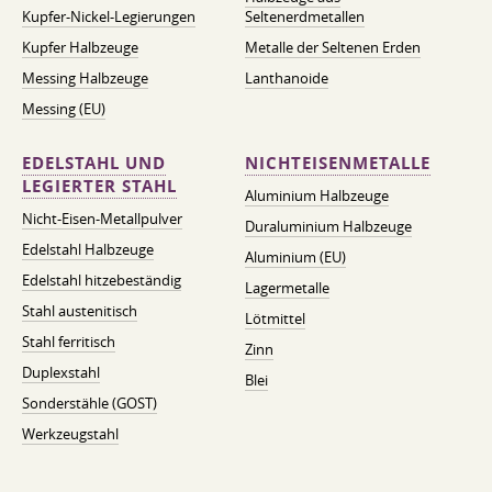
Kupfer-Nickel-Legierungen
Seltenerdmetallen
Kupfer Halbzeuge
Metalle der Seltenen Erden
Messing Halbzeuge
Lanthanoide
Messing (EU)
EDELSTAHL UND
NICHTEISENMETALLE
LEGIERTER STAHL
Aluminium Halbzeuge
Nicht-Eisen-Metallpulver
Duraluminium Halbzeuge
Edelstahl Halbzeuge
Aluminium (EU)
Edelstahl hitzebeständig
Lagermetalle
Stahl austenitisch
Lötmittel
Stahl ferritisch
Zinn
Duplexstahl
Blei
Sonderstähle (GOST)
Werkzeugstahl