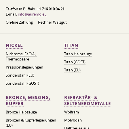
Telefon in Buffalo:
+1 716 910 04 21
E-mail:
info@auremo.eu
On-line Zahlung
Rechner Walzgut
NICKEL
TITAN
Nichrome, FeСrAl, ​​
Titan Halbzeuge
Thermopaare
Titan (GOST)
Präzisionslegierungen
Titan (EU)
Sonderstahl (EU)
Sonderstahl (GOST)
BRONZE, MESSING,
REFRAKTÄR- &
KUPFER
SELTENERDMETALLE
Bronze Halbzeuge
Wolfram
Bronzen & Kupferlegierungen
Molybdän
(EU)
Halbzeuge aus