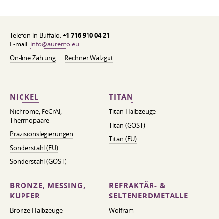
Telefon in Buffalo:
+1 716 910 04 21
E-mail:
info@auremo.eu
On-line Zahlung
Rechner Walzgut
NICKEL
TITAN
Nichrome, FeСrAl, ​​
Titan Halbzeuge
Thermopaare
Titan (GOST)
Präzisionslegierungen
Titan (EU)
Sonderstahl (EU)
Sonderstahl (GOST)
BRONZE, MESSING,
REFRAKTÄR- &
KUPFER
SELTENERDMETALLE
Bronze Halbzeuge
Wolfram