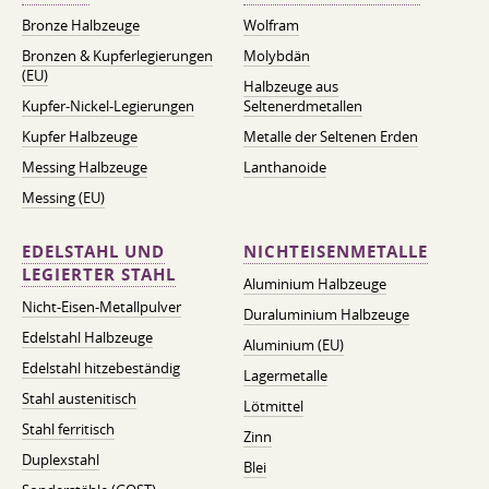
Bronze Halbzeuge
Wolfram
Bronzen & Kupferlegierungen
Molybdän
(EU)
Halbzeuge aus
Kupfer-Nickel-Legierungen
Seltenerdmetallen
Kupfer Halbzeuge
Metalle der Seltenen Erden
Messing Halbzeuge
Lanthanoide
Messing (EU)
EDELSTAHL UND
NICHTEISENMETALLE
LEGIERTER STAHL
Aluminium Halbzeuge
Nicht-Eisen-Metallpulver
Duraluminium Halbzeuge
Edelstahl Halbzeuge
Aluminium (EU)
Edelstahl hitzebeständig
Lagermetalle
Stahl austenitisch
Lötmittel
Stahl ferritisch
Zinn
Duplexstahl
Blei