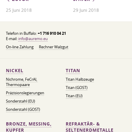
25 Juni 2018
29 Juni 2018
Telefon in Buffalo:
+1 716 910 04 21
E-mail:
info@auremo.eu
On-line Zahlung
Rechner Walzgut
NICKEL
TITAN
Nichrome, FeСrAl, ​​
Titan Halbzeuge
Thermopaare
Titan (GOST)
Präzisionslegierungen
Titan (EU)
Sonderstahl (EU)
Sonderstahl (GOST)
BRONZE, MESSING,
REFRAKTÄR- &
KUPFER
SELTENERDMETALLE