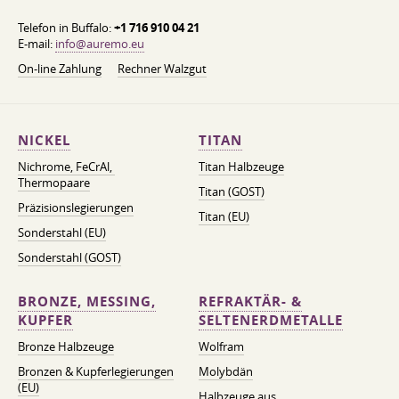
Telefon in Buffalo:
+1 716 910 04 21
E-mail:
info@auremo.eu
On-line Zahlung
Rechner Walzgut
NICKEL
TITAN
Nichrome, FeСrAl, ​​
Titan Halbzeuge
Thermopaare
Titan (GOST)
Präzisionslegierungen
Titan (EU)
Sonderstahl (EU)
Sonderstahl (GOST)
BRONZE, MESSING,
REFRAKTÄR- &
KUPFER
SELTENERDMETALLE
Bronze Halbzeuge
Wolfram
Bronzen & Kupferlegierungen
Molybdän
(EU)
Halbzeuge aus