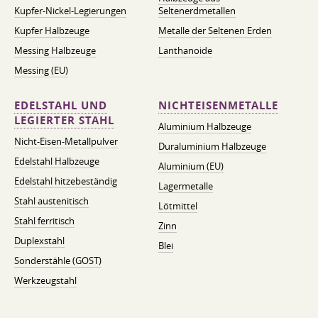
Kupfer-Nickel-Legierungen
Seltenerdmetallen
Kupfer Halbzeuge
Metalle der Seltenen Erden
Messing Halbzeuge
Lanthanoide
Messing (EU)
EDELSTAHL UND
NICHTEISENMETALLE
LEGIERTER STAHL
Aluminium Halbzeuge
Nicht-Eisen-Metallpulver
Duraluminium Halbzeuge
Edelstahl Halbzeuge
Aluminium (EU)
Edelstahl hitzebeständig
Lagermetalle
Stahl austenitisch
Lötmittel
Stahl ferritisch
Zinn
Duplexstahl
Blei
Sonderstähle (GOST)
Werkzeugstahl