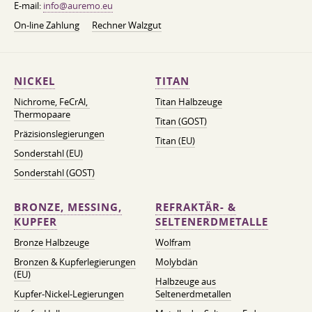
E-mail:
info@auremo.eu
On-line Zahlung
Rechner Walzgut
NICKEL
TITAN
Nichrome, FeСrAl, ​​
Titan Halbzeuge
Thermopaare
Titan (GOST)
Präzisionslegierungen
Titan (EU)
Sonderstahl (EU)
Sonderstahl (GOST)
BRONZE, MESSING,
REFRAKTÄR- &
KUPFER
SELTENERDMETALLE
Bronze Halbzeuge
Wolfram
Bronzen & Kupferlegierungen
Molybdän
(EU)
Halbzeuge aus
Kupfer-Nickel-Legierungen
Seltenerdmetallen