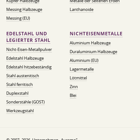
Kupfer Halbzeuge
Metalle der Seltenen Erden
Messing Halbzeuge
Lanthanoide
Messing (EU)
EDELSTAHL UND
NICHTEISENMETALLE
LEGIERTER STAHL
Aluminium Halbzeuge
Nicht-Eisen-Metallpulver
Duraluminium Halbzeuge
Edelstahl Halbzeuge
Aluminium (EU)
Edelstahl hitzebeständig
Lagermetalle
Stahl austenitisch
Lötmittel
Stahl ferritisch
Zinn
Duplexstahl
Blei
Sonderstähle (GOST)
Werkzeugstahl