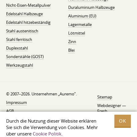
Nicht-Eisen-Metallpulver
Duraluminium Halbzeuge
Edelstahl Halbzeuge
Aluminium (EU)
Edelstahl hitzebeständig
Lagermetalle
Stahl austenitisch
Lötmittel
Stahl ferritisch
Zinn
Duplexstahl
Blei
Sonderstähle (GOST)
Werkzeugstahl
© 2007–2026. Unternehmen „Auremo”.
Sitemap
Impressum
Webdesigner —
AGB
Fresh
Widerrufsbelehrung
Durch die Nutzung dieser Website erklären
OK
Sie sich die Verwendung von Cookies. Mehr
Datenschutzerklärung
über unsere
Cookie Politik
.