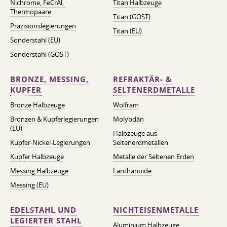
Nichrome, FeСrAl, ​​
Titan Halbzeuge
Thermopaare
Titan (GOST)
Präzisionslegierungen
Titan (EU)
Sonderstahl (EU)
Sonderstahl (GOST)
BRONZE, MESSING,
REFRAKTÄR- &
KUPFER
SELTENERDMETALLE
Bronze Halbzeuge
Wolfram
Bronzen & Kupferlegierungen
Molybdän
(EU)
Halbzeuge aus
Kupfer-Nickel-Legierungen
Seltenerdmetallen
Kupfer Halbzeuge
Metalle der Seltenen Erden
Messing Halbzeuge
Lanthanoide
Messing (EU)
EDELSTAHL UND
NICHTEISENMETALLE
LEGIERTER STAHL
Aluminium Halbzeuge