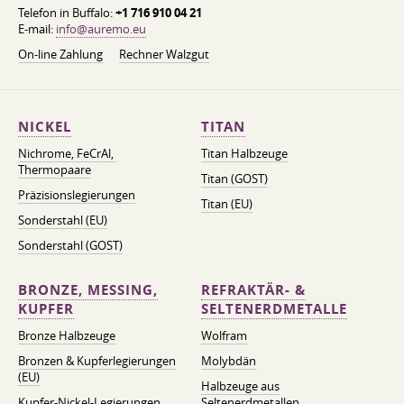
Telefon in Buffalo:
+1 716 910 04 21
E-mail:
info@auremo.eu
On-line Zahlung
Rechner Walzgut
NICKEL
TITAN
Nichrome, FeСrAl, ​​
Titan Halbzeuge
Thermopaare
Titan (GOST)
Präzisionslegierungen
Titan (EU)
Sonderstahl (EU)
Sonderstahl (GOST)
BRONZE, MESSING,
REFRAKTÄR- &
KUPFER
SELTENERDMETALLE
Bronze Halbzeuge
Wolfram
Bronzen & Kupferlegierungen
Molybdän
(EU)
Halbzeuge aus
Kupfer-Nickel-Legierungen
Seltenerdmetallen