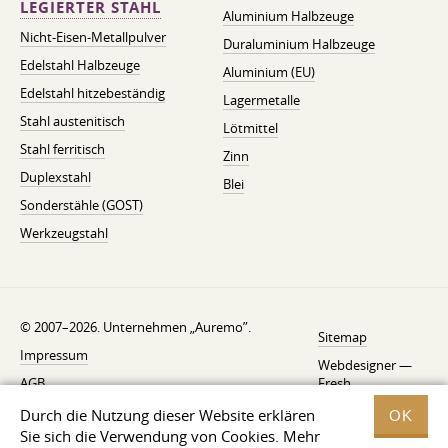
LEGIERTER STAHL
Aluminium Halbzeuge
Nicht-Eisen-Metallpulver
Duraluminium Halbzeuge
Edelstahl Halbzeuge
Aluminium (EU)
Edelstahl hitzebeständig
Lagermetalle
Stahl austenitisch
Lötmittel
Stahl ferritisch
Zinn
Duplexstahl
Blei
Sonderstähle (GOST)
Werkzeugstahl
© 2007–2026. Unternehmen „Auremo”.
Sitemap
Impressum
Webdesigner —
AGB
Fresh
Widerrufsbelehrung
Durch die Nutzung dieser Website erklären
OK
Sie sich die Verwendung von Cookies. Mehr
Datenschutzerklärung