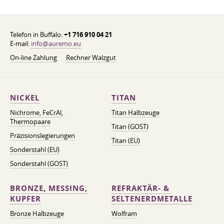
Telefon in Buffalo:
+1 716 910 04 21
E-mail:
info@auremo.eu
On-line Zahlung
Rechner Walzgut
NICKEL
TITAN
Nichrome, FeСrAl, ​​
Titan Halbzeuge
Thermopaare
Titan (GOST)
Präzisionslegierungen
Titan (EU)
Sonderstahl (EU)
Sonderstahl (GOST)
BRONZE, MESSING,
REFRAKTÄR- &
KUPFER
SELTENERDMETALLE
Bronze Halbzeuge
Wolfram