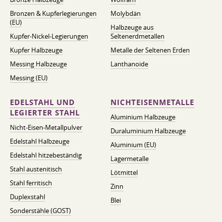
Bronzen & Kupferlegierungen
Molybdän
(EU)
Halbzeuge aus
Kupfer-Nickel-Legierungen
Seltenerdmetallen
Kupfer Halbzeuge
Metalle der Seltenen Erden
Messing Halbzeuge
Lanthanoide
Messing (EU)
EDELSTAHL UND
NICHTEISENMETALLE
LEGIERTER STAHL
Aluminium Halbzeuge
Nicht-Eisen-Metallpulver
Duraluminium Halbzeuge
Edelstahl Halbzeuge
Aluminium (EU)
Edelstahl hitzebeständig
Lagermetalle
Stahl austenitisch
Lötmittel
Stahl ferritisch
Zinn
Duplexstahl
Blei
Sonderstähle (GOST)