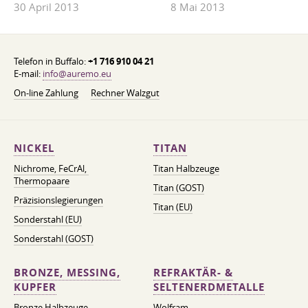
30 April 2013
8 Mai 2013
Telefon in Buffalo:
+1 716 910 04 21
E-mail:
info@auremo.eu
On-line Zahlung
Rechner Walzgut
NICKEL
TITAN
Nichrome, FeСrAl, ​​
Titan Halbzeuge
Thermopaare
Titan (GOST)
Präzisionslegierungen
Titan (EU)
Sonderstahl (EU)
Sonderstahl (GOST)
BRONZE, MESSING,
REFRAKTÄR- &
KUPFER
SELTENERDMETALLE
Bronze Halbzeuge
Wolfram