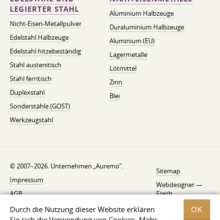
LEGIERTER STAHL
Aluminium Halbzeuge
Nicht-Eisen-Metallpulver
Duraluminium Halbzeuge
Edelstahl Halbzeuge
Aluminium (EU)
Edelstahl hitzebeständig
Lagermetalle
Stahl austenitisch
Lötmittel
Stahl ferritisch
Zinn
Duplexstahl
Blei
Sonderstähle (GOST)
Werkzeugstahl
© 2007–2026. Unternehmen „Auremo”.
Sitemap
Impressum
Webdesigner —
AGB
Fresh
Widerrufsbelehrung
Durch die Nutzung dieser Website erklären
OK
Sie sich die Verwendung von Cookies. Mehr