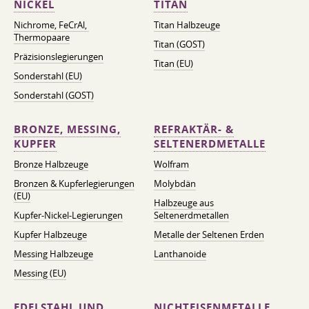
NICKEL
TITAN
Nichrome, FeСrAl, ​​
Titan Halbzeuge
Thermopaare
Titan (GOST)
Präzisionslegierungen
Titan (EU)
Sonderstahl (EU)
Sonderstahl (GOST)
BRONZE, MESSING,
REFRAKTÄR- &
KUPFER
SELTENERDMETALLE
Bronze Halbzeuge
Wolfram
Bronzen & Kupferlegierungen
Molybdän
(EU)
Halbzeuge aus
Kupfer-Nickel-Legierungen
Seltenerdmetallen
Kupfer Halbzeuge
Metalle der Seltenen Erden
Messing Halbzeuge
Lanthanoide
Messing (EU)
EDELSTAHL UND
NICHTEISENMETALLE