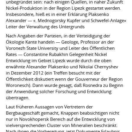
unbegründet sein: nach einigen Quellen, in naher Zukunft
Nickel-Produktion in der Region Lipezk gestartet werden.
Insbesondere, hieß es in einer Erklärung Plaksenko
Alexander — «. Mednogorsky Kupfer und Schwefel-Anlage»
Leiter der Verwaltung des Untergrunds
Nach Angaben der Parteien, in der Verteidigung der
Ökologie Kante handeln — Geologe, Professor an der
Voronezh State University und Leiter des Öffentlichen
Rates — Constantine Rubakhin Gelegenheit Nickel
Entwicklung im Gebiet Lipezk wurde durch die oben
erwähnte Alexander Plaksenko und Nikolai Chernyshev
in Dezember 2012 (ein Treffen besucht mit der
Öffentlichkeit diskutiert wenn der Gouverneur der Region
Woronesch). Dann wurde gesagt, daß Rosnedra zu Beginn
der Anwendung solcher Forschung und Entwicklung
übertragen.
Laut früheren Aussagen von Vertretern der
Bergbaugeschäft gemacht, Knappen beabsichtigen nicht
nur in Novokhopersk Bereich auf die Entwicklung von
vielversprechenden Cluster von Mineralien beschränkt.
Nach ihnen die Vorbereitung, jetzt Dokumente Erlaubnis