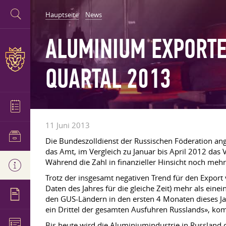
Hauptseite
News
ALUMINIUM EXPORTE
QUARTAL 2013
11 Juni 2013
Die Bundeszolldienst der Russischen Föderation an
das Amt, im Vergleich zu Januar bis April 2012 da
Während die Zahl in finanzieller Hinsicht noch meh
Trotz der insgesamt negativen Trend für den Export 
Daten des Jahres für die gleiche Zeit) mehr als ei
den GUS-Ländern in den ersten 4 Monaten dieses Jahre
ein Drittel der gesamten Ausfuhren Russlands», ko
Bis heute wird die Aluminiumindustrie in Russland d