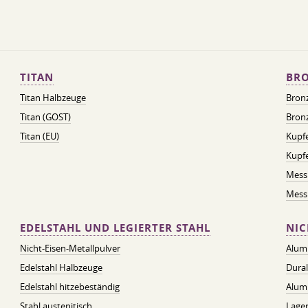
TITAN
BRO
Titan Halbzeuge
Bron
Titan (GOST)
Bronz
Titan (EU)
Kupfe
Kupf
Mess
Messi
EDELSTAHL UND LEGIERTER STAHL
NIC
Nicht-Eisen-Metallpulver
Alum
Edelstahl Halbzeuge
Dura
Edelstahl hitzebeständig
Alum
Stahl austenitisch
Lager