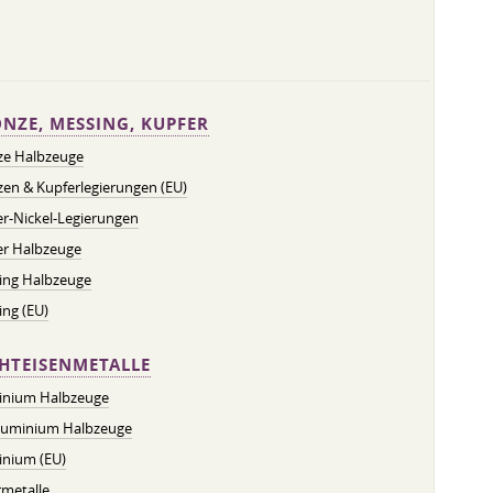
NZE, MESSING, KUPFER
ze Halbzeuge
en & Kupferlegierungen (EU)
r-Nickel-Legierungen
er Halbzeuge
ing Halbzeuge
ng (EU)
HTEISENMETALLE
inium Halbzeuge
luminium Halbzeuge
inium (EU)
metalle