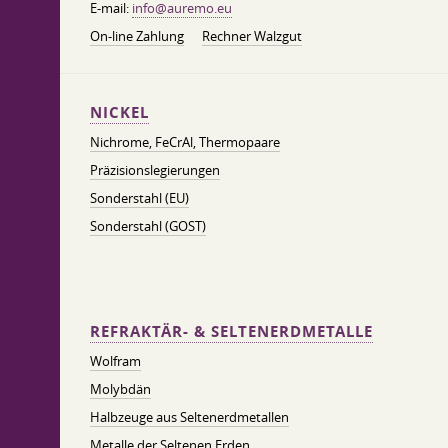
E-mail:
info@auremo.eu
On-line Zahlung
Rechner Walzgut
NICKEL
Nichrome, FeСrAl, ​​Thermopaare
Präzisionslegierungen
Sonderstahl (EU)
Sonderstahl (GOST)
REFRAKTÄR- & SELTENERDMETALLE
Wolfram
Molybdän
Halbzeuge aus Seltenerdmetallen
Metalle der Seltenen Erden