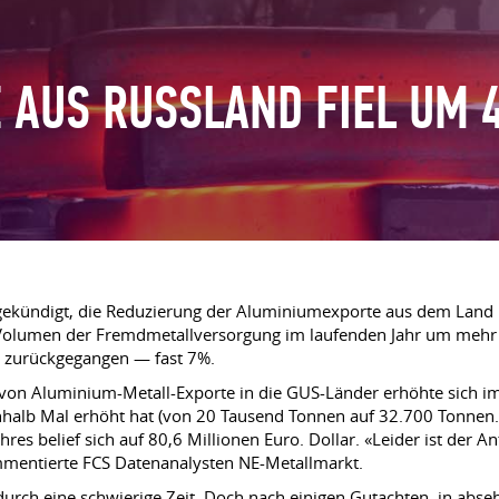
 AUS RUSSLAND FIEL UM 
gekündigt, die Reduzierung der Aluminiumexporte aus dem Land 
s Volumen der Fremdmetallversorgung im laufenden Jahr um mehr 
r zurückgegangen — fast 7%.
von Aluminium-Metall-Exporte in die GUS-Länder erhöhte sich im B
neinhalb Mal erhöht hat (von 20 Tausend Tonnen auf 32.700 Tonne
s belief sich auf 80,6 Millionen Euro. Dollar. «Leider ist der Ant
mmentierte FCS Datenanalysten NE-Metallmarkt.
urch eine schwierige Zeit. Doch nach einigen Gutachten, in abseh