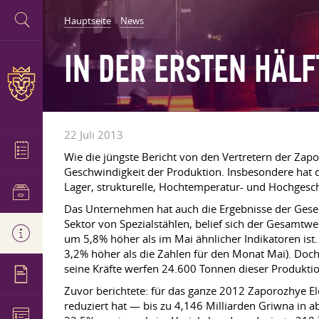
Hauptseite
News
IN DER ERSTEN HÄL
22 Juli 2013
Wie die jüngste Bericht von den Vertretern der Zap
Geschwindigkeit der Produktion. Insbesondere hat 
Lager, strukturelle, Hochtemperatur- und Hochgesch
Das Unternehmen hat auch die Ergebnisse der Gesel
Sektor von Spezialstählen, belief sich der Gesamtw
um 5,8% höher als im Mai ähnlicher Indikatoren ist.
3,2% höher als die Zahlen für den Monat Mai). Doch
seine Kräfte werfen 24.600 Tonnen dieser Produktion
Zuvor berichtete: für das ganze 2012 Zaporozhye E
reduziert hat — bis zu 4,146 Milliarden Griwna in a