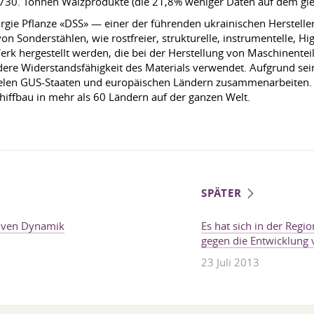
.730. Tonnen Walzprodukte (die 21,8% weniger Daten auf dem gle
urgie Pflanze «DSS» — einer der führenden ukrainischen Herstell
on Sonderstählen, wie rostfreier, strukturelle, instrumentelle, Hig
erk hergestellt werden, die bei der Herstellung von Maschinente
re Widerstandsfähigkeit des Materials verwendet. Aufgrund sei
ielen GUS-Staaten und europäischen Ländern zusammenarbeiten.
iffbau in mehr als 60 Ländern auf der ganzen Welt.
SPÄTER
tiven Dynamik
Es hat sich in der Reg
gegen die Entwicklung
23 Juli 2013