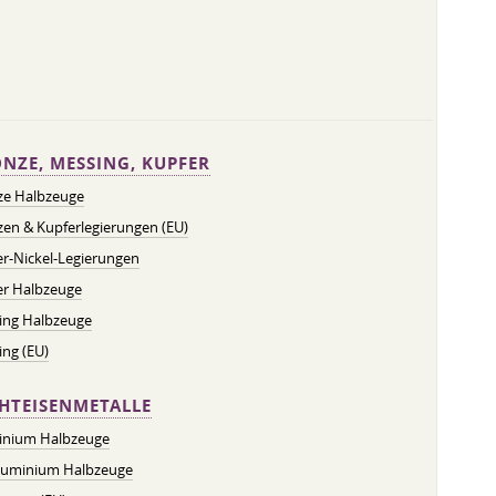
NZE, MESSING, KUPFER
ze Halbzeuge
en & Kupferlegierungen (EU)
r-Nickel-Legierungen
er Halbzeuge
ing Halbzeuge
ng (EU)
HTEISENMETALLE
inium Halbzeuge
luminium Halbzeuge