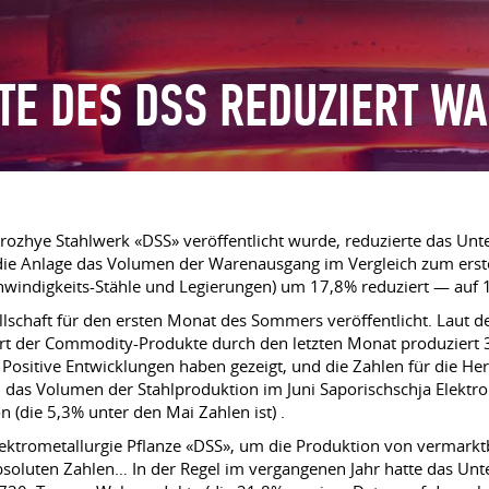
FTE DES DSS REDUZIERT 
orozhye Stahlwerk «DSS» veröffentlicht wurde, reduzierte das Un
die Anlage das Volumen der Warenausgang im Vergleich zum erste
windigkeits-Stähle und Legierungen) um 17,8% reduziert — auf 1
lschaft für den ersten Monat des Sommers veröffentlicht. Laut d
ert der Commodity-Produkte durch den letzten Monat produziert 
 Positive Entwicklungen haben gezeigt, und die Zahlen für die He
 das Volumen der Stahlproduktion im Juni Saporischschja Elektr
 (die 5,3% unter den Mai Zahlen ist) .
lektrometallurgie Pflanze «DSS», um die Produktion von vermar
bsoluten Zahlen… In der Regel im vergangenen Jahr hatte das Unt