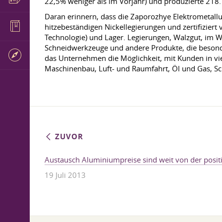
22,5% weniger als im Vorjahr) und produzierte 218
Daran erinnern, dass die Zaporozhye Elektrometall
hitzebeständigen Nickellegierungen und zertifiziert v
Technologie) und Lager. Legierungen, Walzgut, im W
Schneidwerkzeuge und andere Produkte, die besonde
das Unternehmen die Möglichkeit, mit Kunden in v
Maschinenbau, Luft- und Raumfahrt, Öl und Gas, Sch
ZUVOR
Austausch Aluminiumpreise sind weit von der posi
19 Juli 2013