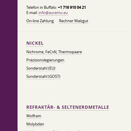
Telefon in Buffalo:
+1 716 910 04 21
E-mail:
info@auremo.eu
On-line Zahlung
Rechner Walzgut
NICKEL
Nichrome, FeСrAl, ​​Thermopaare
Präzisionslegierungen
Sonderstahl (EU)
Sonderstahl (GOST)
REFRAKTÄR- & SELTENERDMETALLE
Wolfram
Molybdän