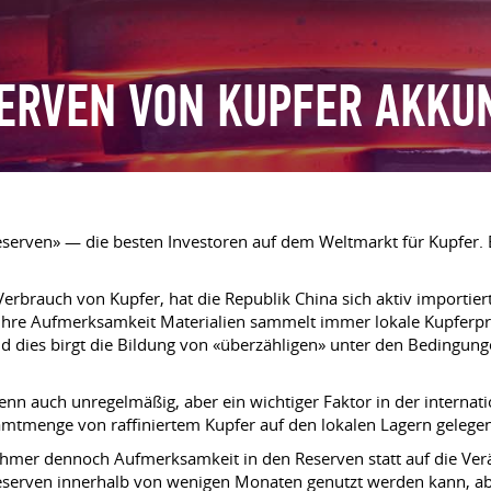
ERVEN VON KUPFER AKKU
eserven» — die besten Investoren auf dem Weltmarkt für Kupfer. Es
erbrauch von Kupfer, hat die Republik China sich aktiv importie
ert Ihre Aufmerksamkeit Materialien sammelt immer lokale Kupfer
nd dies birgt die Bildung von «überzähligen» unter den Bedingu
nn auch unregelmäßig, aber ein wichtiger Faktor in der internati
amtmenge von raffiniertem Kupfer auf den lokalen Lagern gelegen
nehmer dennoch Aufmerksamkeit in den Reserven statt auf die Ve
eserven innerhalb von wenigen Monaten genutzt werden kann, abe