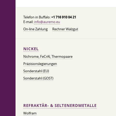
Telefon in Buffalo:
+1 716 910 04 21
E-mail:
info@auremo.eu
On-line Zahlung
Rechner Walzgut
NICKEL
Nichrome, FeСrAl, ​​Thermopaare
Präzisionslegierungen
Sonderstahl (EU)
Sonderstahl (GOST)
REFRAKTÄR- & SELTENERDMETALLE
Wolfram