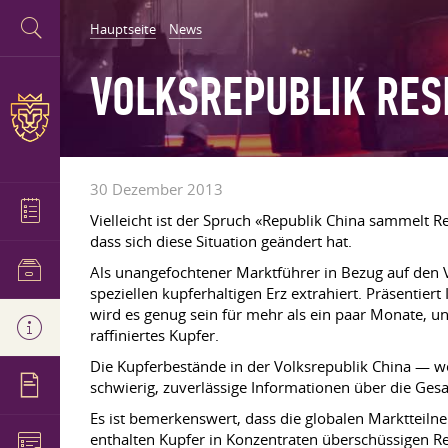
Hauptseite
News
VOLKSREPUBLIK RES
30 Dezember 2013
Vielleicht ist der Spruch «Republik China sammelt R
dass sich diese Situation geändert hat.
Als unangefochtener Marktführer in Bezug auf den V
speziellen kupferhaltigen Erz extrahiert. Präsenti
wird es genug sein für mehr als ein paar Monate, u
raffiniertes Kupfer.
Die Kupferbestände in der Volksrepublik China — we
schwierig, zuverlässige Informationen über die Ges
Es ist bemerkenswert, dass die globalen Marktteil
enthalten Kupfer in Konzentraten überschüssigen R